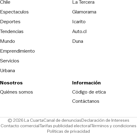
Opens in new wind
Chile
La Tercera
Espectaculos
Glamorama
Opens in new window
Deportes
Icarito
Opens in new window
Tendencias
Auto.cl
Opens in new window
Mundo
Duna
Emprendimiento
Servicios
Urbana
Nosotros
Información
Opens in new
Quiénes somos
Código de etica
Contáctanos
Opens in new window
Ope
© 2026 La Cuarta
Canal de denuncias
Declaración de Intereses
Opens in new window
Opens in new window
Contacto comercial
Tarifas publicidad electoral
Términos y condiciones
Políticas de privacidad