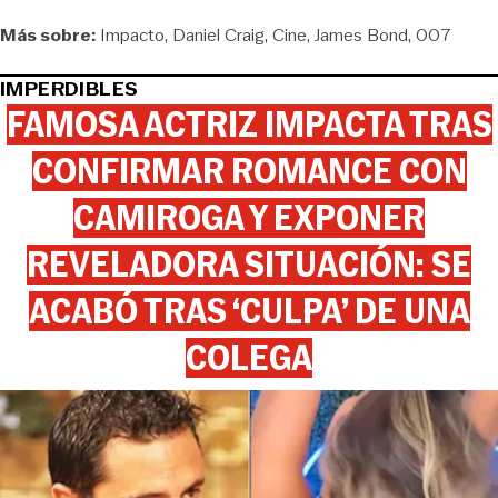
Más sobre:
Impacto
Daniel Craig
Cine
James Bond
007
IMPERDIBLES
FAMOSA ACTRIZ IMPACTA TRAS
CONFIRMAR ROMANCE CON
CAMIROGA Y EXPONER
REVELADORA SITUACIÓN: SE
ACABÓ TRAS ‘CULPA’ DE UNA
COLEGA