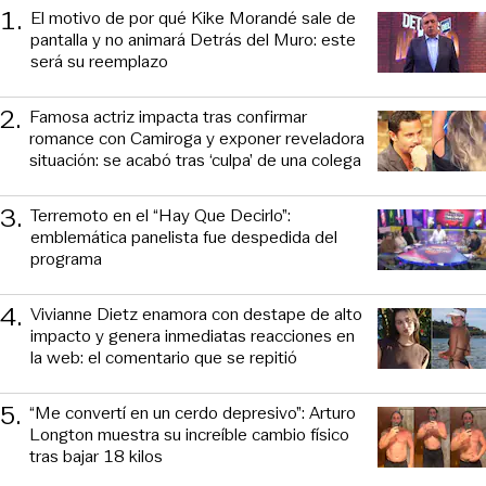
1
.
El motivo de por qué Kike Morandé sale de
pantalla y no animará Detrás del Muro: este
será su reemplazo
2
.
Famosa actriz impacta tras confirmar
romance con Camiroga y exponer reveladora
situación: se acabó tras ‘culpa’ de una colega
3
.
Terremoto en el “Hay Que Decirlo”:
emblemática panelista fue despedida del
programa
4
.
Vivianne Dietz enamora con destape de alto
impacto y genera inmediatas reacciones en
la web: el comentario que se repitió
5
.
“Me convertí en un cerdo depresivo”: Arturo
Longton muestra su increíble cambio físico
tras bajar 18 kilos