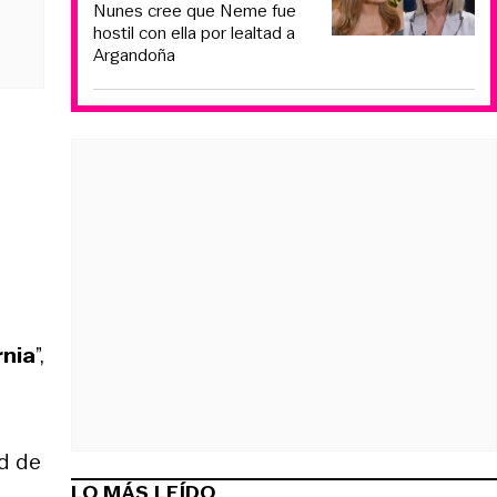
Nunes cree que Neme fue
hostil con ella por lealtad a
Argandoña
rnia
”,
ad de
LO MÁS LEÍDO