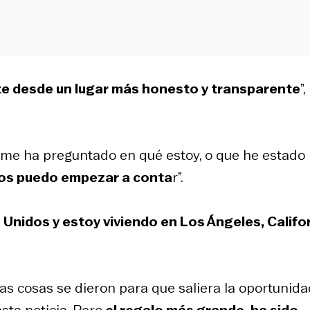
rte desde un lugar más honesto y transparente
”,
e me ha preguntado en qué estoy, o que he estado
los puedo empezar a conta
r”.
Unidos y estoy viviendo en Los Ángeles, Califo
has cosas se dieron para que saliera la oportunid
sta noticia. Pero
el regalo más grande, ha sido