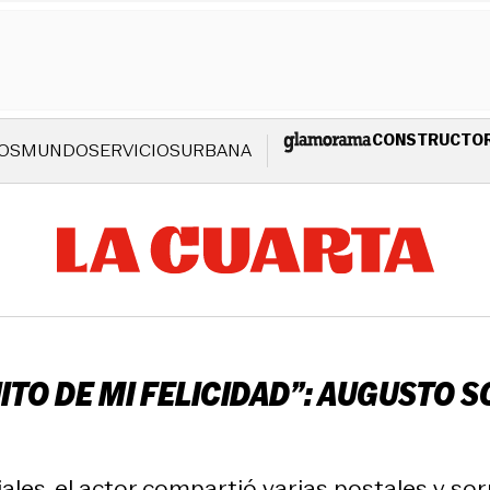
CONSTRUCTO
OS
MUNDO
SERVICIOS
URBANA
TO DE MI FELICIDAD”: AUGUSTO S
ales, el actor compartió varias postales y sor