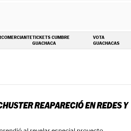
R
COMERCIANTE
TICKETS CUMBRE
VOTA
OPENS IN NEW WINDOW
OPEN
GUACHACA
GUACHACAS
CHUSTER REAPARECIÓ EN REDES Y
prendió al revelar especial proyecto.