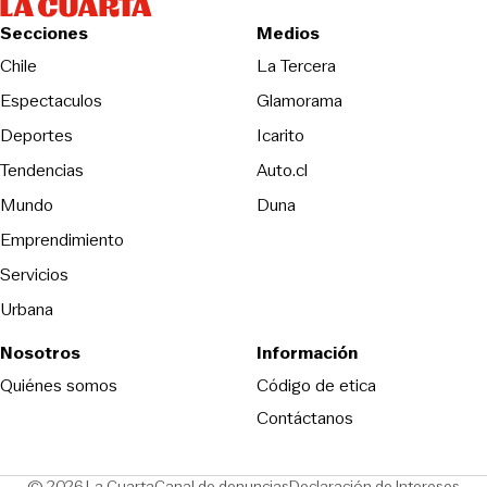
Secciones
Medios
Opens in new wind
Chile
La Tercera
Espectaculos
Glamorama
Opens in new window
Deportes
Icarito
Opens in new window
Tendencias
Auto.cl
Opens in new window
Mundo
Duna
Emprendimiento
Servicios
Urbana
Nosotros
Información
Opens in new
Quiénes somos
Código de etica
Contáctanos
Opens in new window
Ope
© 2026 La Cuarta
Canal de denuncias
Declaración de Intereses