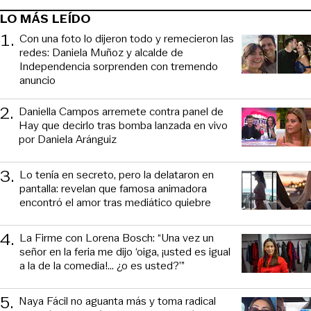
LO MÁS LEÍDO
1
.
Con una foto lo dijeron todo y remecieron las
redes: Daniela Muñoz y alcalde de
Independencia sorprenden con tremendo
anuncio
2
.
Daniella Campos arremete contra panel de
Hay que decirlo tras bomba lanzada en vivo
por Daniela Aránguiz
3
.
Lo tenía en secreto, pero la delataron en
pantalla: revelan que famosa animadora
encontró el amor tras mediático quiebre
4
.
La Firme con Lorena Bosch: “Una vez un
señor en la feria me dijo ‘oiga, ¡usted es igual
a la de la comedia!... ¿o es usted?’”
5
.
Naya Fácil no aguanta más y toma radical