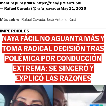
mentira pura y dura.
https://t.co/QR9s0f0pl8
— Rafael Cavada (@rafa_cavada)
May 11, 2026
Más sobre:
Rafael Cavada
José Antonio Kast
IMPERDIBLES
NAYA FÁCIL NO AGUANTA MÁS Y
TOMA RADICAL DECISIÓN TRAS
POLÉMICA POR CONDUCCIÓN
EXTREMA: SE SINCERÓ Y
EXPLICÓ LAS RAZONES