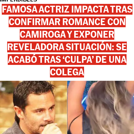
FAMOSA ACTRIZ IMPACTA TRAS
CONFIRMAR ROMANCE CON
CAMIROGA Y EXPONER
REVELADORA SITUACIÓN: SE
ACABÓ TRAS ‘CULPA’ DE UNA
COLEGA