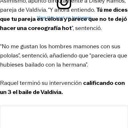
Asimismo, apuntó directamente a Disley Ramos,
pareja de Valdivia. “Y ahora entiendo.
Tú me dices
que tu pareja es celosa y parece que no te dejó
View this post on Instagram
hacer una coreografía hot
”, sentenció.
“No me gustan los hombres mamones con sus
pololas”, sentenció, añadiendo que “pareciera que
hubieses bailado con la hermana”.
Raquel terminó su intervención
calificando con
un 3 el baile de Valdivia.