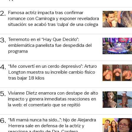
2
.
Famosa actriz impacta tras confirmar
romance con Camiroga y exponer reveladora
situación: se acabó tras ‘culpa’ de una colega
3
.
Terremoto en el “Hay Que Decirlo”:
emblemática panelista fue despedida del
programa
4
.
“Me convertí en un cerdo depresivo”: Arturo
Longton muestra su increíble cambio físico
tras bajar 18 kilos
5
.
Vivianne Dietz enamora con destape de alto
impacto y genera inmediatas reacciones en
la web: el comentario que se repitió
6
.
“Mi mamá nunca ha sido...”: hijo de Alejandra
Herrera sale en defensa de la actriz y
reacciona a dardo de Dra. Cordero