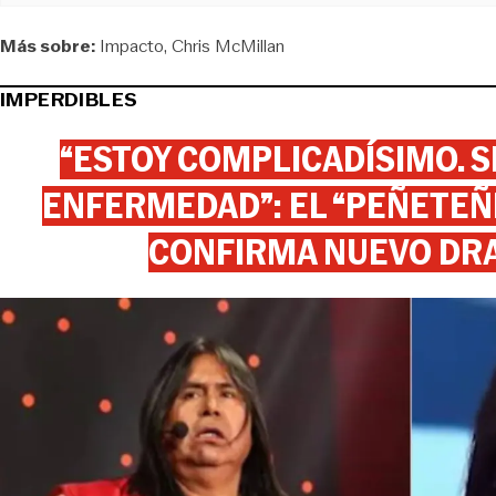
Más sobre:
Impacto
Chris McMillan
IMPERDIBLES
“ESTOY COMPLICADÍSIMO. SI
ENFERMEDAD”: EL “PEÑETEÑE
CONFIRMA NUEVO DR