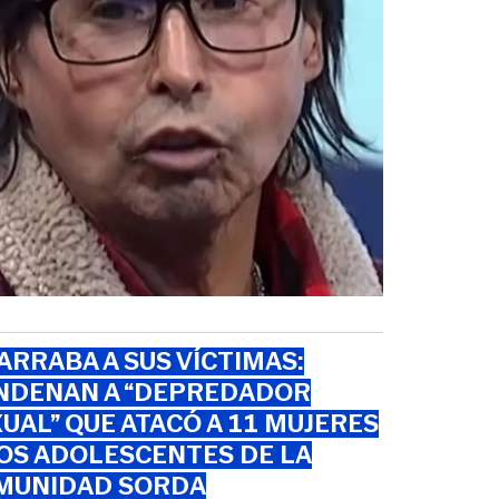
RRABA A SUS VÍCTIMAS:
NDENAN A “DEPREDADOR
UAL” QUE ATACÓ A 11 MUJERES
OS ADOLESCENTES DE LA
MUNIDAD SORDA