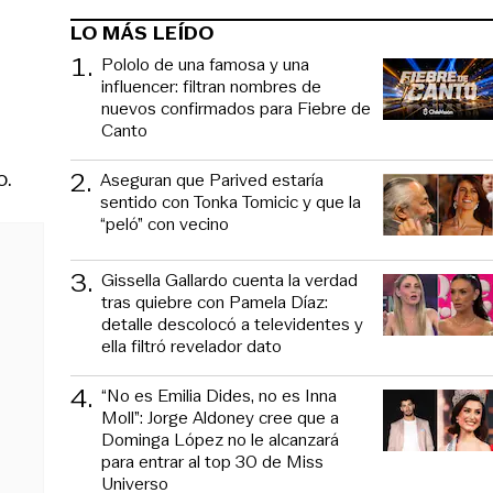
LO MÁS LEÍDO
1
.
Pololo de una famosa y una
influencer: filtran nombres de
nuevos confirmados para Fiebre de
Canto
o.
2
.
Aseguran que Parived estaría
sentido con Tonka Tomicic y que la
“peló” con vecino
3
.
Gissella Gallardo cuenta la verdad
tras quiebre con Pamela Díaz:
detalle descolocó a televidentes y
ella filtró revelador dato
4
.
“No es Emilia Dides, no es Inna
Moll”: Jorge Aldoney cree que a
Dominga López no le alcanzará
para entrar al top 30 de Miss
Universo