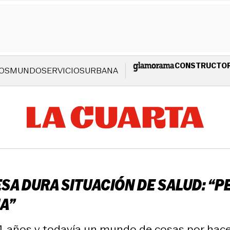
CONSTRUCTO
OS
MUNDO
SERVICIOS
URBANA
A DURA SITUACIÓN DE SALUD: “PE
NA”
 años y todavía un mundo de cosas por hacer”