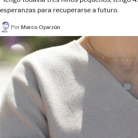
esperanzas para recuperarse a futuro.
Por
Marco Oyarzún