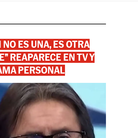
 NO ES UNA, ES OTRA
” REAPARECE EN TV Y
AMA PERSONAL