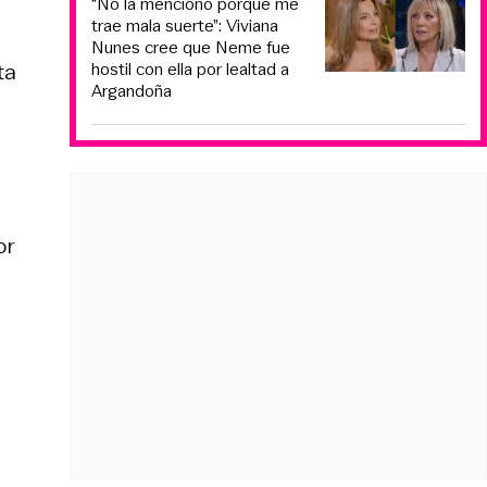
“No la menciono porque me
trae mala suerte”: Viviana
Nunes cree que Neme fue
hostil con ella por lealtad a
ta
Argandoña
n
or