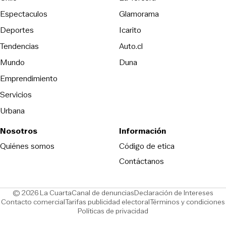
Espectaculos
Glamorama
Opens in new window
Deportes
Icarito
Opens in new window
Tendencias
Auto.cl
Opens in new window
Mundo
Duna
Emprendimiento
Servicios
Urbana
Nosotros
Información
Opens in new
Quiénes somos
Código de etica
Contáctanos
Opens in new window
Ope
© 2026 La Cuarta
Canal de denuncias
Declaración de Intereses
Opens in new window
Opens in new window
Contacto comercial
Tarifas publicidad electoral
Términos y condiciones
Políticas de privacidad