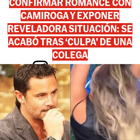
CONFIRMAR ROMANCE CON
CAMIROGA Y EXPONER
REVELADORA SITUACIÓN: SE
ACABÓ TRAS ‘CULPA’ DE UNA
COLEGA
View this post on Instagram