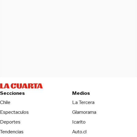
Secciones
Medios
Opens in new wind
Chile
La Tercera
Espectaculos
Glamorama
Opens in new window
Deportes
Icarito
Opens in new window
Tendencias
Auto.cl