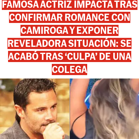
FAMOSA ACTRIZ IMPACTA TRAS
CONFIRMAR ROMANCE CON
CAMIROGA Y EXPONER
REVELADORA SITUACIÓN: SE
ACABÓ TRAS ‘CULPA’ DE UNA
COLEGA