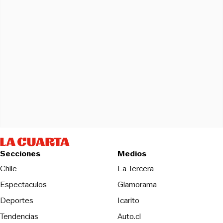
Secciones
Medios
Opens in new wind
Chile
La Tercera
Espectaculos
Glamorama
Opens in new window
Deportes
Icarito
Opens in new window
Tendencias
Auto.cl