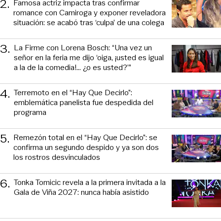
2
.
Famosa actriz impacta tras confirmar
romance con Camiroga y exponer reveladora
situación: se acabó tras ‘culpa’ de una colega
3
.
La Firme con Lorena Bosch: “Una vez un
señor en la feria me dijo ‘oiga, ¡usted es igual
a la de la comedia!... ¿o es usted?’”
4
.
Terremoto en el “Hay Que Decirlo”:
emblemática panelista fue despedida del
programa
5
.
Remezón total en el “Hay Que Decirlo”: se
confirma un segundo despido y ya son dos
los rostros desvinculados
6
.
Tonka Tomicic revela a la primera invitada a la
Gala de Viña 2027: nunca había asistido