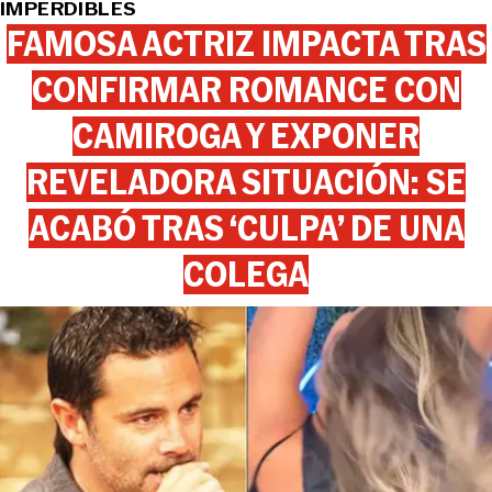
IMPERDIBLES
FAMOSA ACTRIZ IMPACTA TRAS
CONFIRMAR ROMANCE CON
CAMIROGA Y EXPONER
REVELADORA SITUACIÓN: SE
ACABÓ TRAS ‘CULPA’ DE UNA
COLEGA