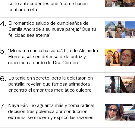
soltó antecedentes que “no me hacen
confiar en ella”
4
.
El romántico saludo de cumpleaños de
Camila Andrade a su nueva pareja: “Que tu
felicidad sea eterna”
5
.
“Mi mamá nunca ha sido...”: hijo de Alejandra
Herrera sale en defensa de la actriz y
reacciona a dardo de Dra. Cordero
6
.
Lo tenía en secreto, pero la delataron en
pantalla: revelan que famosa animadora
encontró el amor tras mediático quiebre
7
.
Naya Fácil no aguanta más y toma radical
decisión tras polémica por conducción
extrema: se sinceró y explicó las razones