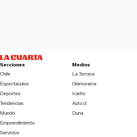
Secciones
Medios
Opens in new wind
Chile
La Tercera
Espectaculos
Glamorama
Opens in new window
Deportes
Icarito
Opens in new window
Tendencias
Auto.cl
Opens in new window
Mundo
Duna
Emprendimiento
Servicios