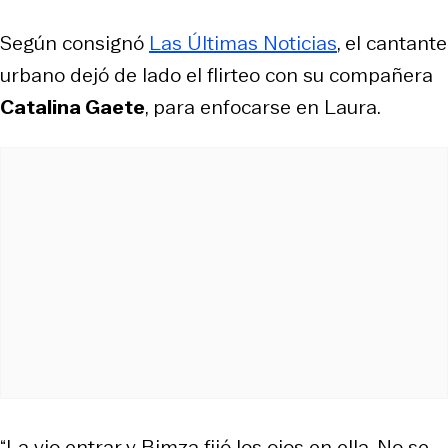
Según consignó
Las Últimas Noticias
, el cantante
urbano dejó de lado el flirteo con su compañera
Catalina Gaete
, para enfocarse en Laura.
“La vio entrar y Bimza fijó los ojos en ella. No se