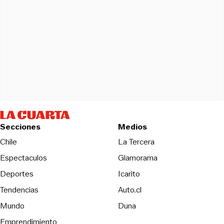
Secciones
Medios
Opens in new wind
Chile
La Tercera
Espectaculos
Glamorama
Opens in new window
Deportes
Icarito
Opens in new window
Tendencias
Auto.cl
Opens in new window
Mundo
Duna
Emprendimiento