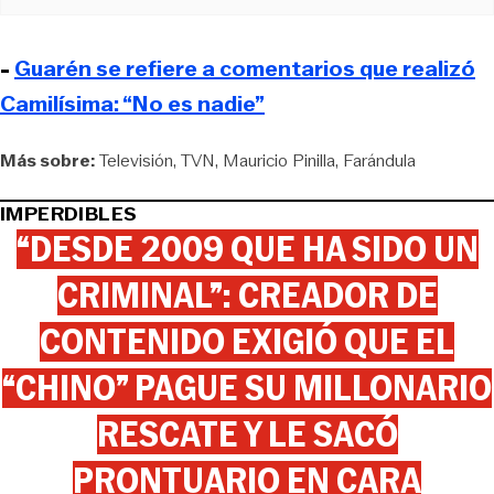
-
Guarén se refiere a comentarios que realizó
Camilísima: “No es nadie”
Más sobre:
Televisión
TVN
Mauricio Pinilla
Farándula
IMPERDIBLES
“DESDE 2009 QUE HA SIDO UN
CRIMINAL”: CREADOR DE
CONTENIDO EXIGIÓ QUE EL
“CHINO” PAGUE SU MILLONARIO
RESCATE Y LE SACÓ
PRONTUARIO EN CARA