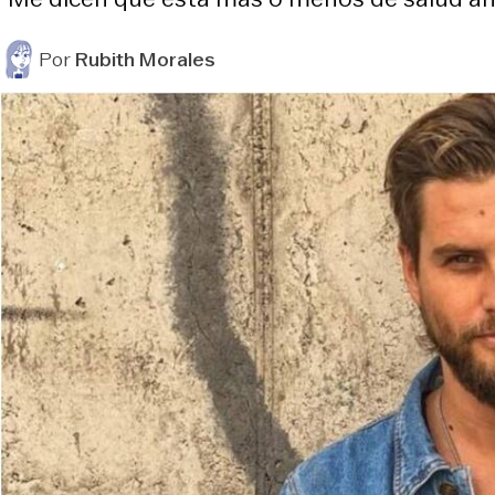
Por
Rubith Morales