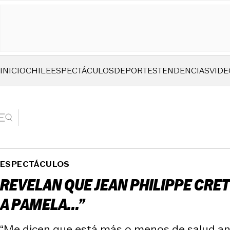
INICIO
CHILE
ESPECTÁCULOS
DEPORTES
TENDENCIAS
VIDE
ESPECTÁCULOS
REVELAN QUE JEAN PHILIPPE CRET
A PAMELA...”
“Me dicen que está más o menos de salud aním