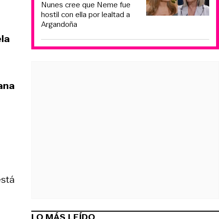
Nunes cree que Neme fue
hostil con ella por lealtad a
Argandoña
la
cana
está
LO MÁS LEÍDO