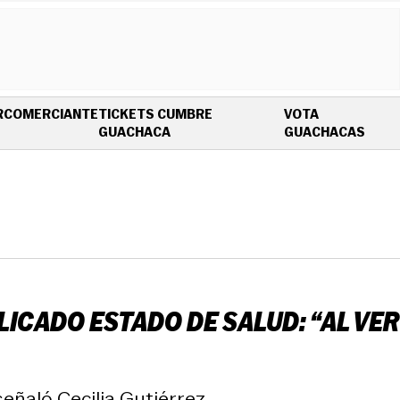
R
COMERCIANTE
TICKETS CUMBRE
VOTA
OPENS IN NEW WINDOW
OPEN
GUACHACA
GUACHACAS
ICADO ESTADO DE SALUD: “AL VER
ñaló Cecilia Gutiérrez.