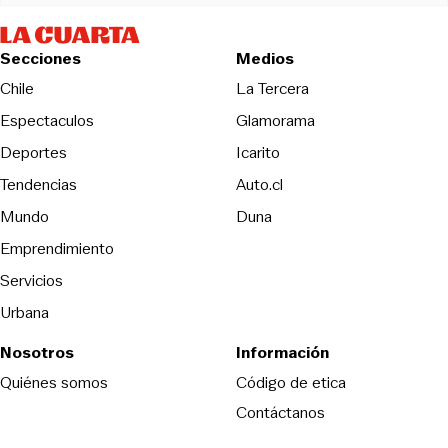
Secciones
Medios
Opens in new wind
Chile
La Tercera
Espectaculos
Glamorama
Opens in new window
Deportes
Icarito
Opens in new window
Tendencias
Auto.cl
Opens in new window
Mundo
Duna
Emprendimiento
Servicios
Urbana
Nosotros
Información
Opens in new
Quiénes somos
Código de etica
Contáctanos