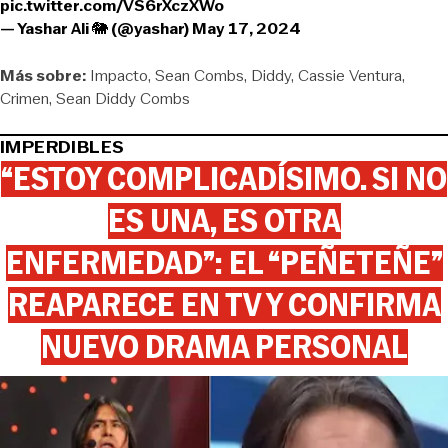
pic.twitter.com/VS6rXczXWo
— Yashar Ali 🐘 (@yashar)
May 17, 2024
Más sobre:
Impacto
Sean Combs
Diddy
Cassie Ventura
Crimen
Sean Diddy Combs
IMPERDIBLES
“ESTOY COMPLICADÍSIMO. SI NO
ES UNA, ES OTRA
ENFERMEDAD”: EL “PEÑETEÑE”
REAPARECE EN TV Y CONFIRMA
NUEVO DRAMA PERSONAL