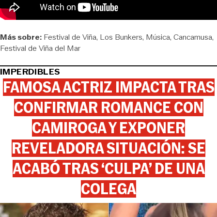
Más sobre:
Festival de Viña
Los Bunkers
Música
Cancamusa
Festival de Viña del Mar
IMPERDIBLES
FAMOSA ACTRIZ IMPACTA TRAS
CONFIRMAR ROMANCE CON
CAMIROGA Y EXPONER
REVELADORA SITUACIÓN: SE
ACABÓ TRAS ‘CULPA’ DE UNA
COLEGA