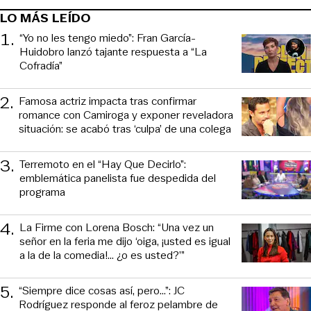
LO MÁS LEÍDO
1
.
“Yo no les tengo miedo”: Fran García-
Huidobro lanzó tajante respuesta a “La
Cofradía”
2
.
Famosa actriz impacta tras confirmar
romance con Camiroga y exponer reveladora
situación: se acabó tras ‘culpa’ de una colega
3
.
Terremoto en el “Hay Que Decirlo”:
emblemática panelista fue despedida del
programa
4
.
La Firme con Lorena Bosch: “Una vez un
señor en la feria me dijo ‘oiga, ¡usted es igual
a la de la comedia!... ¿o es usted?’”
5
.
“Siempre dice cosas así, pero...”: JC
Rodríguez responde al feroz pelambre de