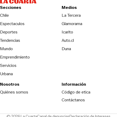
Secciones
Medios
Opens in new wind
Chile
La Tercera
Espectaculos
Glamorama
Opens in new window
Deportes
Icarito
Opens in new window
Tendencias
Auto.cl
Opens in new window
Mundo
Duna
Emprendimiento
Servicios
Urbana
Nosotros
Información
Opens in new
Quiénes somos
Código de etica
Contáctanos
Opens in new window
Ope
© 2026 La Cuarta
Canal de denuncias
Declaración de Intereses