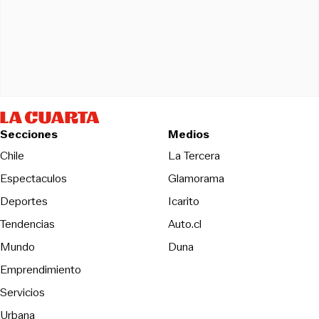
Secciones
Medios
Opens in new wind
Chile
La Tercera
Espectaculos
Glamorama
Opens in new window
Deportes
Icarito
Opens in new window
Tendencias
Auto.cl
Opens in new window
Mundo
Duna
Emprendimiento
Servicios
Urbana