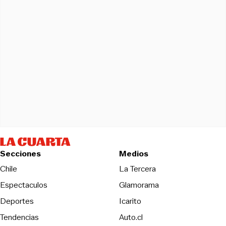
Secciones
Medios
Opens in new wind
Chile
La Tercera
Espectaculos
Glamorama
Opens in new window
Deportes
Icarito
Opens in new window
Tendencias
Auto.cl