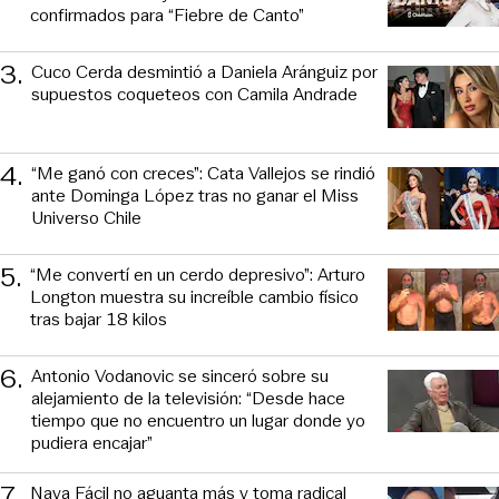
confirmados para “Fiebre de Canto”
3
.
Cuco Cerda desmintió a Daniela Aránguiz por
supuestos coqueteos con Camila Andrade
4
.
“Me ganó con creces”: Cata Vallejos se rindió
ante Dominga López tras no ganar el Miss
Universo Chile
5
.
“Me convertí en un cerdo depresivo”: Arturo
Longton muestra su increíble cambio físico
tras bajar 18 kilos
6
.
Antonio Vodanovic se sinceró sobre su
alejamiento de la televisión: “Desde hace
tiempo que no encuentro un lugar donde yo
pudiera encajar”
7
.
Naya Fácil no aguanta más y toma radical