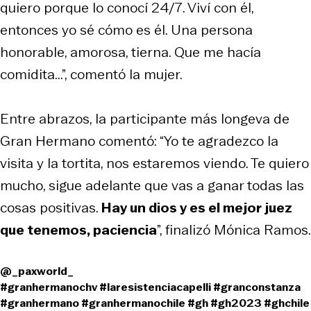
quiero porque lo conocí 24/7. Viví con él,
entonces yo sé cómo es él. Una persona
honorable, amorosa, tierna. Que me hacía
comidita...”, comentó la mujer.
Entre abrazos, la participante más longeva de
Gran Hermano comentó: “Yo te agradezco la
visita y la tortita, nos estaremos viendo. Te quiero
mucho, sigue adelante que vas a ganar todas las
cosas positivas.
Hay un dios y es el mejor juez
que tenemos, paciencia
”, finalizó Mónica Ramos.
@_paxworld_
#granhermanochv
#laresistenciacapelli
#granconstanza
#granhermano
#granhermanochile
#gh
#gh2023
#ghchile