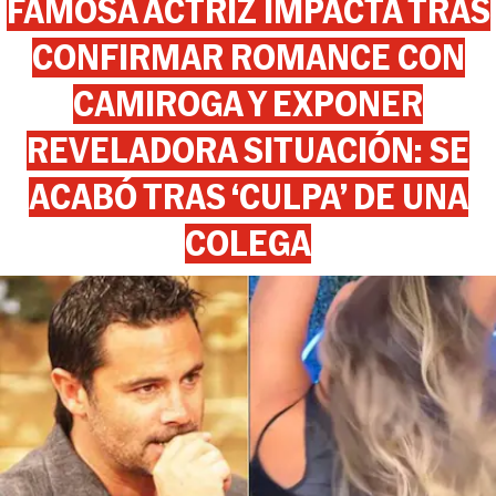
FAMOSA ACTRIZ IMPACTA TRAS
CONFIRMAR ROMANCE CON
CAMIROGA Y EXPONER
REVELADORA SITUACIÓN: SE
ACABÓ TRAS ‘CULPA’ DE UNA
COLEGA