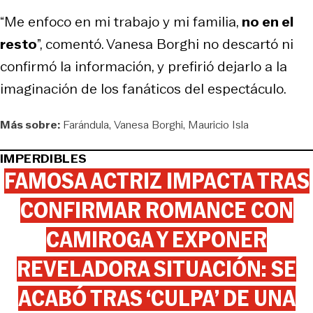
“Me enfoco en mi trabajo y mi familia,
no en el
resto
”, comentó. Vanesa Borghi no descartó ni
confirmó la información, y prefirió dejarlo a la
imaginación de los fanáticos del espectáculo.
Más sobre:
Farándula
Vanesa Borghi
Mauricio Isla
IMPERDIBLES
FAMOSA ACTRIZ IMPACTA TRAS
CONFIRMAR ROMANCE CON
CAMIROGA Y EXPONER
REVELADORA SITUACIÓN: SE
ACABÓ TRAS ‘CULPA’ DE UNA