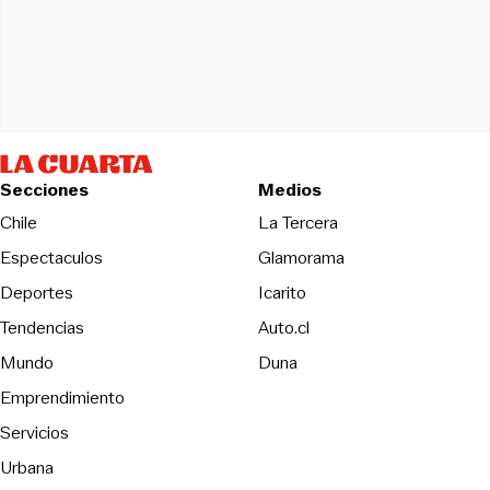
Secciones
Medios
Opens in new wind
Chile
La Tercera
Espectaculos
Glamorama
Opens in new window
Deportes
Icarito
Opens in new window
Tendencias
Auto.cl
Opens in new window
Mundo
Duna
Emprendimiento
Servicios
Urbana