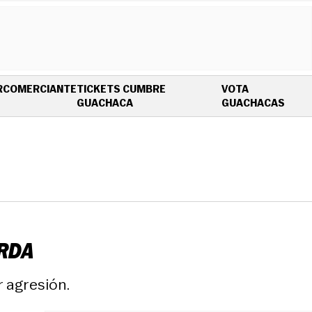
R
COMERCIANTE
TICKETS CUMBRE
VOTA
OPENS IN NEW WINDOW
OPEN
GUACHACA
GUACHACAS
ERDA
 agresión.