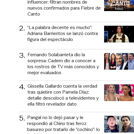
influencer: filtran nombres de
nuevos confirmados para Fiebre de
Canto
2
.
“La palabra decente es mucho”:
Adriana Barrientos se lanzó contra
figura del espectáculo
3
.
Fernando Solabarrieta dio la
sorpresa: Cadem dio a conocer a
los rostros de TV más conocidos y
mejor evaluados
4
.
Gissella Gallardo cuenta la verdad
tras quiebre con Pamela Díaz:
detalle descolocó a televidentes y
ella filtró revelador dato
5
.
Pangal no lo dejó pasar y le
respondió al Chino tras feroz
basureo por tratarlo de “cochino”: lo