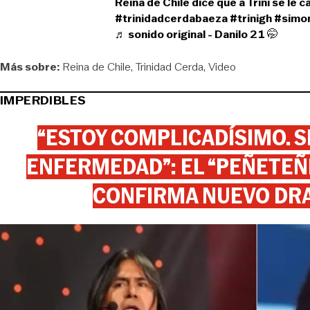
Reina de Chile dice que a Trini se le 
#trinidadcerdabaeza
#trinigh
#simo
♬ sonido original - Danilo 21 🤭
Más sobre:
Reina de Chile
Trinidad Cerda
Video
IMPERDIBLES
“ESTOY COMPLICADÍSIMO. SI
ENFERMEDAD”: EL “PEÑETEÑE
CONFIRMA NUEVO DR