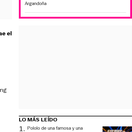
Argandoña
ae el
ing
LO MÁS LEÍDO
1
.
Pololo de una famosa y una