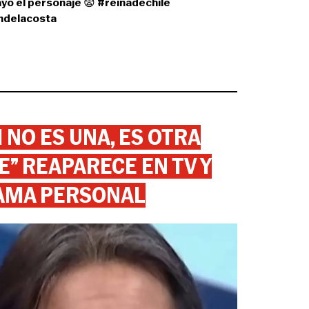
cayó el personaje 😨
#reinadechile
ndelacosta
 NO ES UNA, ES OTRA
” REAPARECE EN TV Y
AMA PERSONAL