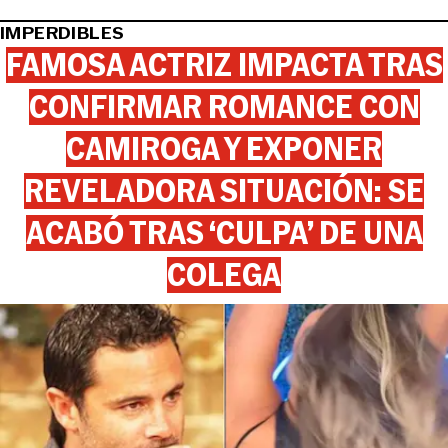
IMPERDIBLES
FAMOSA ACTRIZ IMPACTA TRAS
CONFIRMAR ROMANCE CON
CAMIROGA Y EXPONER
REVELADORA SITUACIÓN: SE
ACABÓ TRAS ‘CULPA’ DE UNA
COLEGA