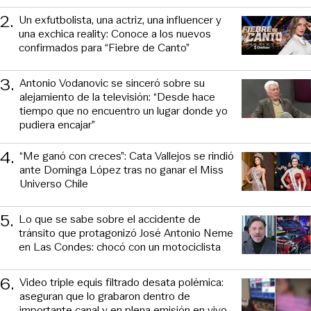
2
.
Un exfutbolista, una actriz, una influencer y
una exchica reality: Conoce a los nuevos
confirmados para “Fiebre de Canto”
3
.
Antonio Vodanovic se sinceró sobre su
alejamiento de la televisión: “Desde hace
tiempo que no encuentro un lugar donde yo
pudiera encajar”
4
.
“Me ganó con creces”: Cata Vallejos se rindió
ante Dominga López tras no ganar el Miss
Universo Chile
5
.
Lo que se sabe sobre el accidente de
tránsito que protagonizó José Antonio Neme
en Las Condes: chocó con un motociclista
6
.
Video triple equis filtrado desata polémica:
aseguran que lo grabaron dentro de
importante canal y en plena emisión en vivo