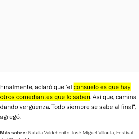
Finalmente, aclaró que “el
consuelo es que hay
otros comediantes que lo saben
. Así que, camina
dando vergüenza. Todo siempre se sabe al final",
agregó.
Más sobre:
Natalia Valdebenito
José Miguel Villouta
Festival