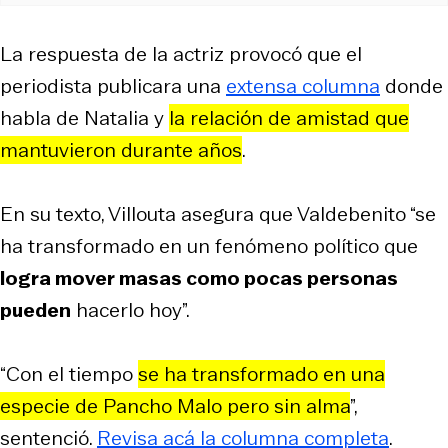
La respuesta de la actriz provocó que el
periodista publicara una
extensa columna
donde
habla de Natalia y
la relación de amistad que
mantuvieron durante años
.
En su texto, Villouta asegura que Valdebenito “se
ha transformado en un fenómeno político que
logra mover masas como pocas personas
pueden
hacerlo hoy”.
“Con el tiempo
se ha transformado en una
especie de Pancho Malo pero sin alma
”,
sentenció.
Revisa acá la columna completa
.