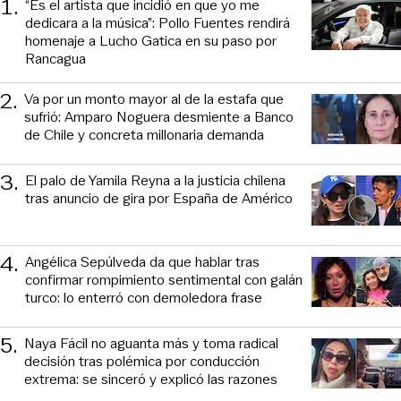
1
.
“Es el artista que incidió en que yo me
dedicara a la música”: Pollo Fuentes rendirá
homenaje a Lucho Gatica en su paso por
Rancagua
2
.
Va por un monto mayor al de la estafa que
sufrió: Amparo Noguera desmiente a Banco
de Chile y concreta millonaria demanda
3
.
El palo de Yamila Reyna a la justicia chilena
tras anuncio de gira por España de Américo
4
.
Angélica Sepúlveda da que hablar tras
confirmar rompimiento sentimental con galán
turco: lo enterró con demoledora frase
5
.
Naya Fácil no aguanta más y toma radical
decisión tras polémica por conducción
extrema: se sinceró y explicó las razones