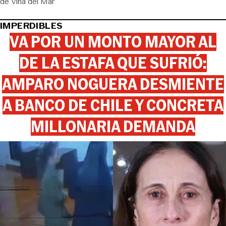
de Viña del Mar
IMPERDIBLES
VA POR UN MONTO MAYOR AL
DE LA ESTAFA QUE SUFRIÓ:
AMPARO NOGUERA DESMIENTE
A BANCO DE CHILE Y CONCRETA
MILLONARIA DEMANDA