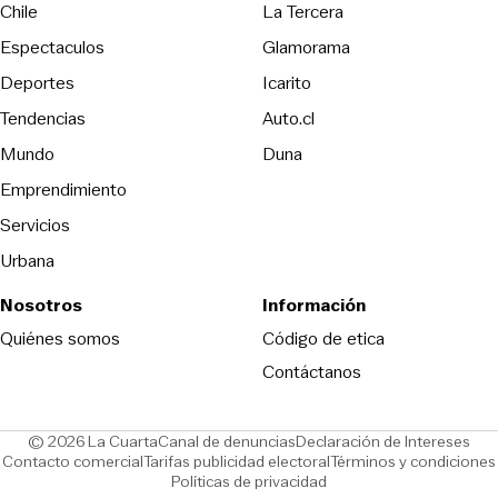
Opens in new wind
Chile
La Tercera
Espectaculos
Glamorama
Opens in new window
Deportes
Icarito
Opens in new window
Tendencias
Auto.cl
Opens in new window
Mundo
Duna
Emprendimiento
Servicios
Urbana
Nosotros
Información
Opens in new
Quiénes somos
Código de etica
Contáctanos
Opens in new window
Ope
© 2026 La Cuarta
Canal de denuncias
Declaración de Intereses
Opens in new window
Opens in new window
Contacto comercial
Tarifas publicidad electoral
Términos y condiciones
Políticas de privacidad