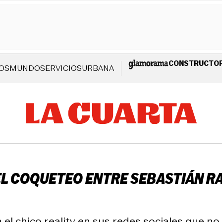
CONSTRUCTO
OS
MUNDO
SERVICIOS
URBANA
EL COQUETEO ENTRE SEBASTIÁN RA
 el chico reality en sus redes sociales que n