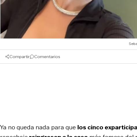
Seba
Compartir
Comentarios
Ya no queda nada para que
los cinco exparticip
repechaje
reingresen a la casa
más famosa del 