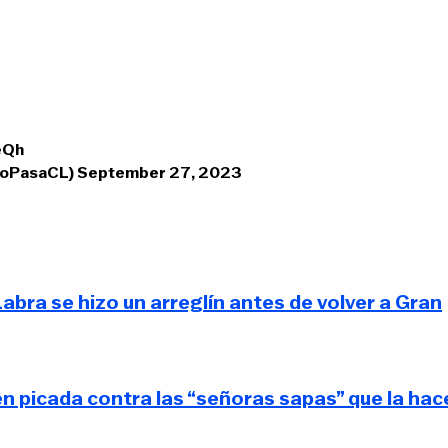
eQh
doPasaCL)
September 27, 2023
bra se hizo un arreglín antes de volver a Gran
n picada contra las “señoras sapas” que la hac