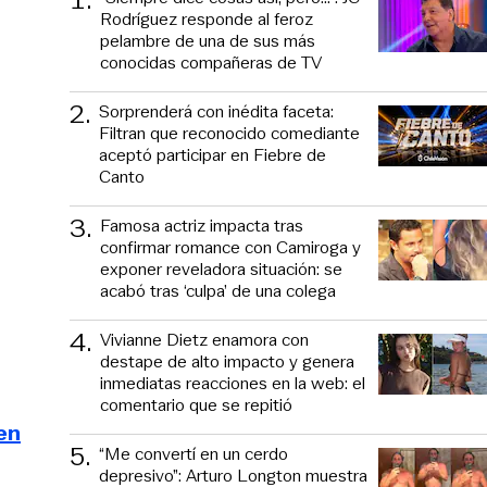
Rodríguez responde al feroz
pelambre de una de sus más
conocidas compañeras de TV
2
.
Sorprenderá con inédita faceta:
Filtran que reconocido comediante
aceptó participar en Fiebre de
Canto
3
.
Famosa actriz impacta tras
confirmar romance con Camiroga y
exponer reveladora situación: se
acabó tras ‘culpa’ de una colega
4
.
Vivianne Dietz enamora con
destape de alto impacto y genera
inmediatas reacciones en la web: el
comentario que se repitió
en
5
.
“Me convertí en un cerdo
depresivo”: Arturo Longton muestra