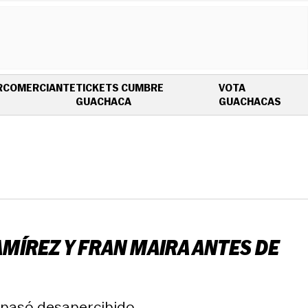
R
COMERCIANTE
TICKETS CUMBRE
VOTA
OPENS IN NEW WINDOW
OPEN
GUACHACA
GUACHACAS
MÍREZ Y FRAN MAIRA ANTES DE
o pasó desapercibido.