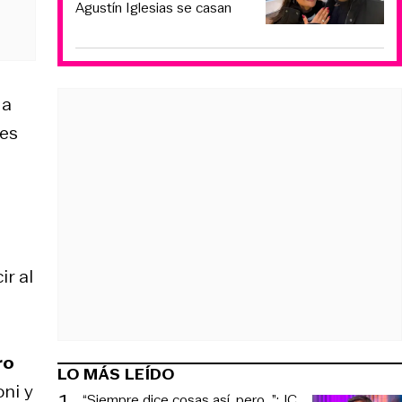
Agustín Iglesias se casan
 a
res
ir al
ro
LO MÁS LEÍDO
ni y
1
.
“Siempre dice cosas así, pero...”: JC