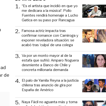
1
.
“Es el artista que incidió en que yo
me dedicara a la música”: Pollo
Fuentes rendirá homenaje a Lucho
Gatica en su paso por Rancagua
n
2
.
Famosa actriz impacta tras
confirmar romance con Camiroga y
exponer reveladora situación: se
acabó tras ‘culpa’ de una colega
3
.
Va por un monto mayor al de la
estafa que sufrió: Amparo Noguera
desmiente a Banco de Chile y
dad
concreta millonaria demanda
ar de
4
.
El palo de Yamila Reyna a la justicia
chilena tras anuncio de gira por
España de Américo
5
.
Naya Fácil no aguanta más y toma