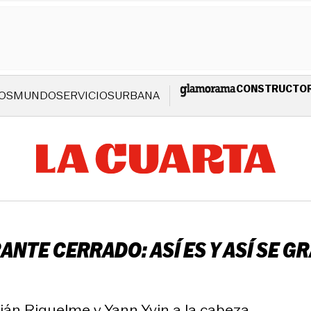
CONSTRUCTO
OS
MUNDO
SERVICIOS
URBANA
RANTE CERRADO: ASÍ ES Y ASÍ SE G
án Riquelme y Yann Yvin a la cabeza.