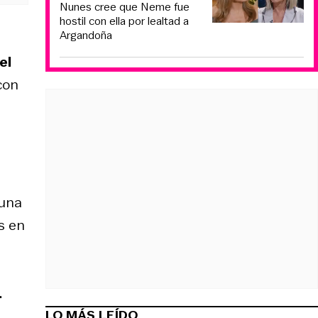
Nunes cree que Neme fue
hostil con ella por lealtad a
Argandoña
el
con
 una
s en
.
LO MÁS LEÍDO