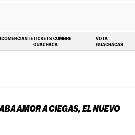
R
COMERCIANTE
TICKETS CUMBRE
VOTA
OPENS IN NEW WINDOW
OPEN
GUACHACA
GUACHACAS
RABA AMOR A CIEGAS, EL NUEVO