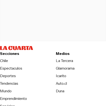
Secciones
Medios
Opens in new wind
Chile
La Tercera
Espectaculos
Glamorama
Opens in new window
Deportes
Icarito
Opens in new window
Tendencias
Auto.cl
Opens in new window
Mundo
Duna
Emprendimiento