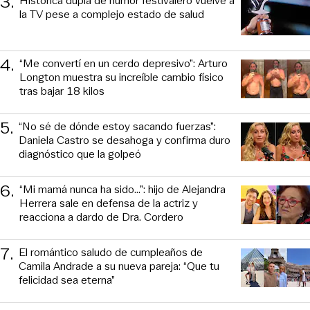
3
.
Histórica dupla de humor festivalero vuelve a
la TV pese a complejo estado de salud
4
.
“Me convertí en un cerdo depresivo”: Arturo
Longton muestra su increíble cambio físico
tras bajar 18 kilos
5
.
“No sé de dónde estoy sacando fuerzas”:
Daniela Castro se desahoga y confirma duro
diagnóstico que la golpeó
6
.
“Mi mamá nunca ha sido...”: hijo de Alejandra
Herrera sale en defensa de la actriz y
reacciona a dardo de Dra. Cordero
7
.
El romántico saludo de cumpleaños de
Camila Andrade a su nueva pareja: “Que tu
felicidad sea eterna”