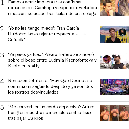
1
.
Famosa actriz impacta tras confirmar
romance con Camiroga y exponer reveladora
situación: se acabó tras ‘culpa’ de una colega
2
.
“Yo no les tengo miedo”: Fran García-
Huidobro lanzó tajante respuesta a “La
Cofradía”
3
.
“Ya pasó, ya fue...”: Álvaro Ballero se sinceró
sobre el beso entre Ludmila Ksenofontova y
Kaoto en reality
4
.
Remezón total en el “Hay Que Decirlo”: se
confirma un segundo despido y ya son dos
los rostros desvinculados
5
.
“Me convertí en un cerdo depresivo”: Arturo
Longton muestra su increíble cambio físico
tras bajar 18 kilos