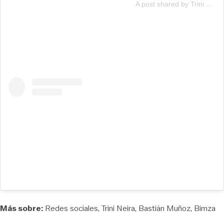
A post shared by Trini Neira (@trini.neira)
Más sobre:
Redes sociales
Trini Neira
Bastián Muñoz
Bimza