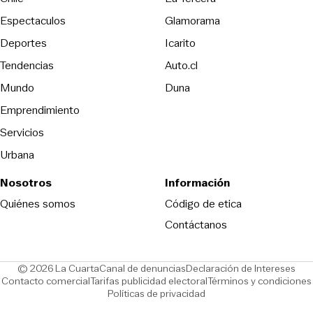
Espectaculos
Glamorama
Opens in new window
Deportes
Icarito
Opens in new window
Tendencias
Auto.cl
Opens in new window
Mundo
Duna
Emprendimiento
Servicios
Urbana
Nosotros
Información
Opens in new
Quiénes somos
Código de etica
Contáctanos
Opens in new window
Ope
© 2026 La Cuarta
Canal de denuncias
Declaración de Intereses
Opens in new window
Opens in new window
Contacto comercial
Tarifas publicidad electoral
Términos y condiciones
Políticas de privacidad