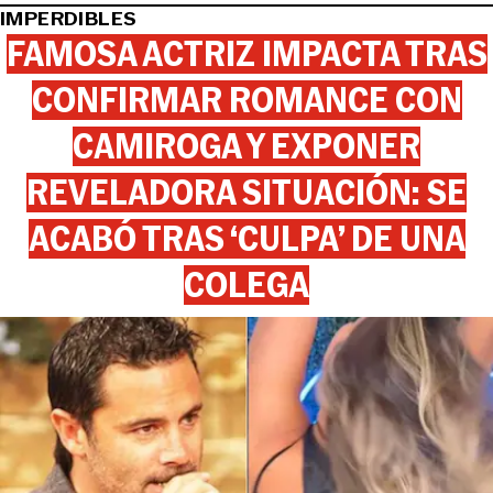
IMPERDIBLES
FAMOSA ACTRIZ IMPACTA TRAS
CONFIRMAR ROMANCE CON
CAMIROGA Y EXPONER
REVELADORA SITUACIÓN: SE
ACABÓ TRAS ‘CULPA’ DE UNA
COLEGA
View this post on Instagram