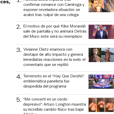
nces,
confirmar romance con Camiroga y
exponer reveladora situación: se
acabó tras ‘culpa’ de una colega
2
.
El motivo de por qué Kike Morandé
sale de pantalla y no animará Detrás
del Muro: este será su reemplazo
3
.
Vivianne Dietz enamora con
destape de alto impacto y genera
inmediatas reacciones en la web: el
comentario que se repitió
4
.
Terremoto en el “Hay Que Decirlo”:
emblemática panelista fue
despedida del programa
5
.
“Me convertí en un cerdo
depresivo”: Arturo Longton muestra
su increíble cambio físico tras bajar