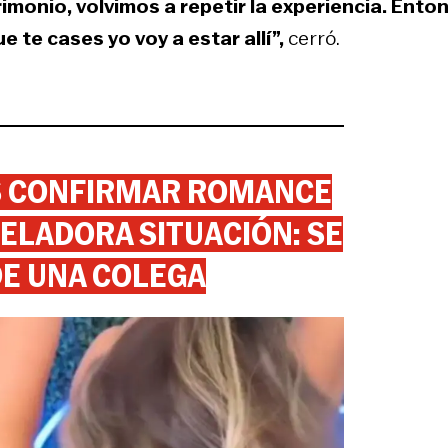
monio, volvimos a repetir la experiencia. Ento
 te cases yo voy a estar allí”,
cerró.
AS CONFIRMAR ROMANCE
ELADORA SITUACIÓN: SE
DE UNA COLEGA