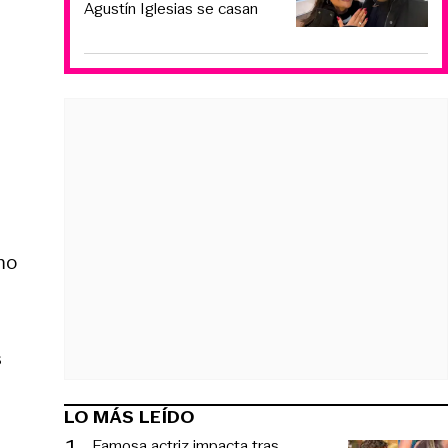
Agustín Iglesias se casan
e
mo
s
LO MÁS LEÍDO
1
.
Famosa actriz impacta tras