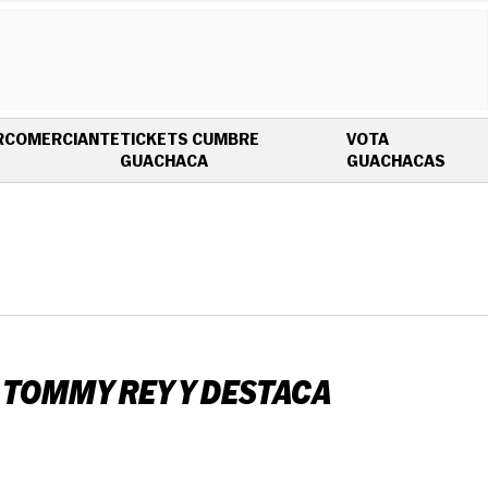
R
COMERCIANTE
TICKETS CUMBRE
VOTA
OPENS IN NEW WINDOW
OPEN
GUACHACA
GUACHACAS
 TOMMY REY Y DESTACA
.