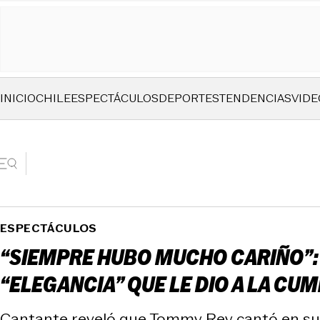
INICIO
CHILE
ESPECTÁCULOS
DEPORTES
TENDENCIAS
VIDE
ESPECTÁCULOS
“SIEMPRE HUBO MUCHO CARIÑO”:
“ELEGANCIA” QUE LE DIO A LA CUM
Cantante reveló que Tommy Rey cantó en su m