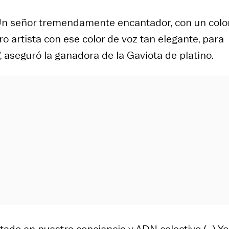
n señor tremendamente encantador, con un colo
o artista con ese color de voz tan elegante, para
”, aseguró la ganadora de la Gaviota de platino.
tado en nuestra conciencia y ADN colectivo (…) Yo