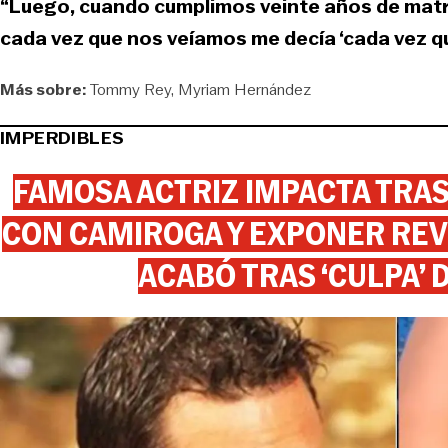
“Luego, cuando cumplimos veinte años de matri
cada vez que nos veíamos me decía ‘cada vez que
Más sobre:
Tommy Rey
Myriam Hernández
IMPERDIBLES
FAMOSA ACTRIZ IMPACTA TR
CON CAMIROGA Y EXPONER REV
ACABÓ TRAS ‘CULPA’ 