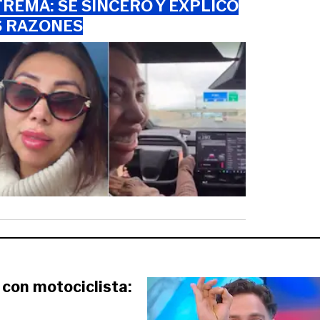
REMA: SE SINCERÓ Y EXPLICÓ
S RAZONES
con motociclista: