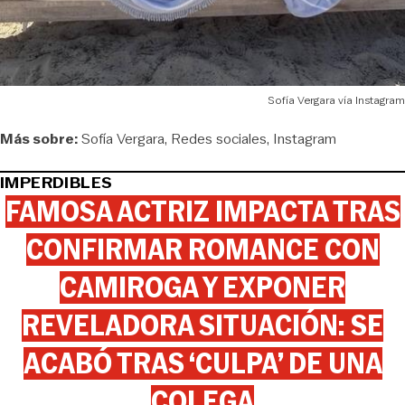
Sofía Vergara vía Instagram
Más sobre:
Sofía Vergara
Redes sociales
Instagram
IMPERDIBLES
FAMOSA ACTRIZ IMPACTA TRAS
CONFIRMAR ROMANCE CON
CAMIROGA Y EXPONER
REVELADORA SITUACIÓN: SE
ACABÓ TRAS ‘CULPA’ DE UNA
COLEGA