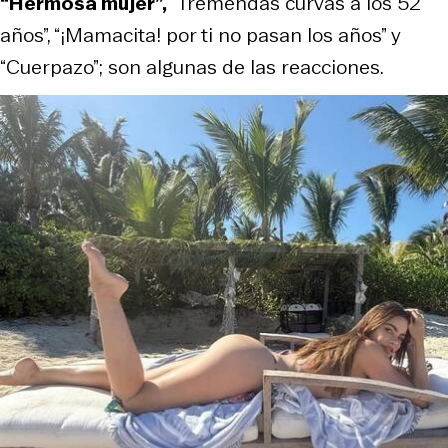
“Hermosa mujer”,
“Tremendas curvas a los 52
años”, “¡Mamacita! por ti no pasan los años” y
“Cuerpazo”; son algunas de las reacciones.