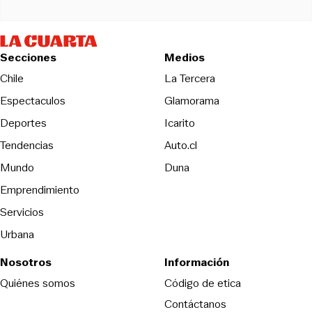
Secciones
Medios
Opens in new wind
Chile
La Tercera
Espectaculos
Glamorama
Opens in new window
Deportes
Icarito
Opens in new window
Tendencias
Auto.cl
Opens in new window
Mundo
Duna
Emprendimiento
Servicios
Urbana
Nosotros
Información
Opens in new
Quiénes somos
Código de etica
Contáctanos