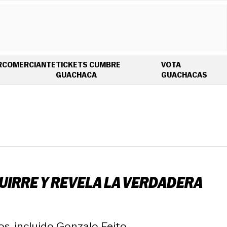
R
COMERCIANTE
TICKETS CUMBRE
VOTA
OPENS IN NEW WINDOW
OPEN
GUACHACA
GUACHACAS
GUIRRE Y REVELA LA VERDADERA
, incluido Gonzalo Feito.