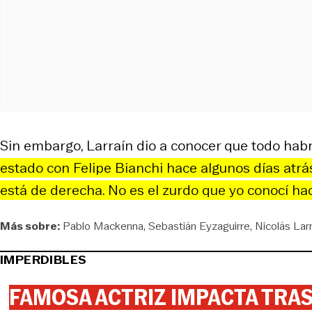
Sin embargo, Larraín dio a conocer que todo habr
estado con Felipe Bianchi hace algunos días atrás
está de derecha. No es el zurdo que yo conocí ha
Más sobre:
Pablo Mackenna
Sebastián Eyzaguirre
Nicolás Larr
IMPERDIBLES
FAMOSA ACTRIZ IMPACTA TR