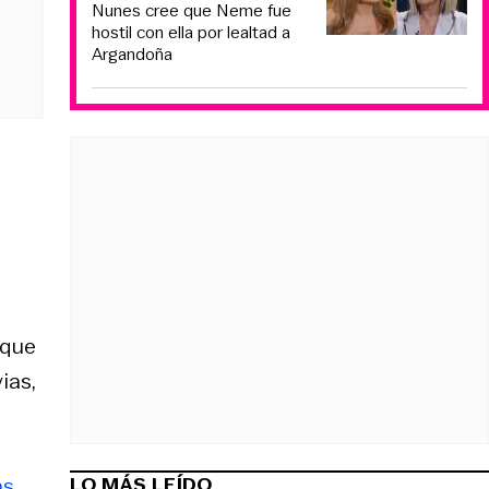
Nunes cree que Neme fue
hostil con ella por lealtad a
Argandoña
 que
ias,
LO MÁS LEÍDO
as
,