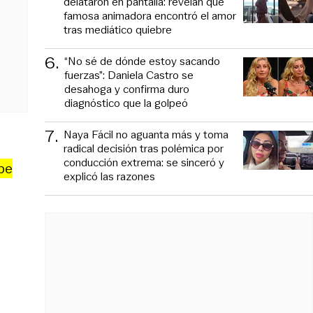
delataron en pantalla: revelan que
famosa animadora encontró el amor
tras mediático quiebre
6
.
“No sé de dónde estoy sacando
fuerzas”: Daniela Castro se
desahoga y confirma duro
diagnóstico que la golpeó
7
.
Naya Fácil no aguanta más y toma
radical decisión tras polémica por
conducción extrema: se sinceró y
pe
explicó las razones