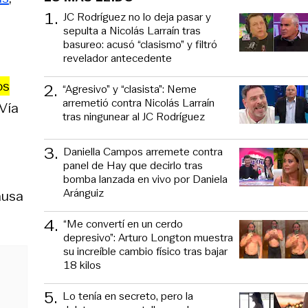
1
.
JC Rodríguez no lo deja pasar y
sepulta a Nicolás Larraín tras
basureo: acusó “clasismo” y filtró
revelador antecedente
os
2
.
“Agresivo” y “clasista”: Neme
arremetió contra Nicolás Larraín
 Vía
tras ningunear al JC Rodríguez
3
.
Daniella Campos arremete contra
panel de Hay que decirlo tras
bomba lanzada en vivo por Daniela
Aránguiz
ausa
4
.
“Me convertí en un cerdo
depresivo”: Arturo Longton muestra
su increíble cambio físico tras bajar
18 kilos
5
.
Lo tenía en secreto, pero la