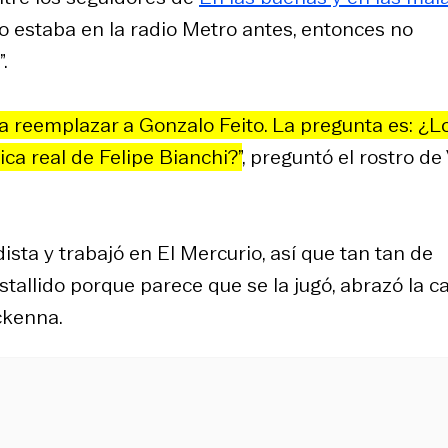
to estaba en la radio Metro antes, entonces no
.
i a reemplazar a Gonzalo Feito. La pregunta es: ¿L
ica real de Felipe Bianchi?”
, preguntó el rostro de
sta y trabajó en El Mercurio, así que tan tan de
stallido porque parece que se la jugó, abrazó la c
ckenna.