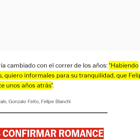
ía cambiado con el correr de los años:
“Habiendo
, quiero informales para su tranquilidad, que Feli
ce unos años atrás”
.
aín
Gonzalo Feito
Felipe Bianchi
AS CONFIRMAR ROMANCE