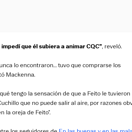
yo impedí que él subiera a animar CQC”
, reveló.
unca lo encontraron... tuvo que comprarse los
ntó Mackenna.
 qué tengo la sensación de que a Feito le tuvieron
chillo que no puede salir al aire, por razones obv
 la oreja de Feito”.
tre los seguidores de
En las buenas y en las mal