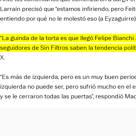
Larraín precisó que “estamos infiriendo, pero Fei
entiendo por qué no le molestó eso (a Eyzaguirre)”
“La guinda de la torta es que llegó Felipe Bianch
seguidores de Sin Filtros saben la tendencia polít
X.
“Es más de izquierda, pero es un muy buen periodi
izquierda no puede ser, pero sufrió mucho en el e
y se le cerraron todas las puertas”, respondió Ma