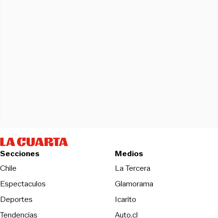
Secciones
Medios
Opens in new wind
Chile
La Tercera
Espectaculos
Glamorama
Opens in new window
Deportes
Icarito
Opens in new window
Tendencias
Auto.cl