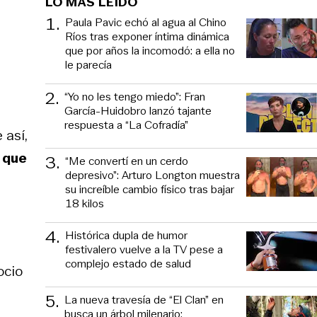
LO MÁS LEÍDO
1
.
Paula Pavic echó al agua al Chino
Ríos tras exponer íntima dinámica
que por años la incomodó: a ella no
le parecía
2
.
“Yo no les tengo miedo”: Fran
García-Huidobro lanzó tajante
respuesta a “La Cofradía”
 así,
 que
3
.
“Me convertí en un cerdo
depresivo”: Arturo Longton muestra
su increíble cambio físico tras bajar
18 kilos
4
.
Histórica dupla de humor
festivalero vuelve a la TV pese a
complejo estado de salud
ocio
5
.
La nueva travesía de “El Clan” en
busca un árbol milenario: