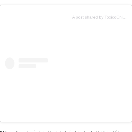
A post shared by ToxicoChilensis✨ (@toxicochilensis)