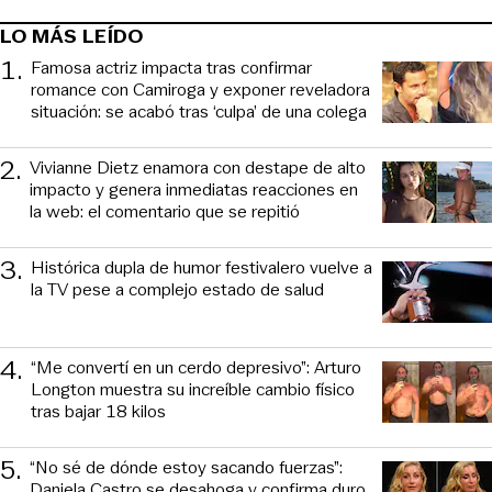
LO MÁS LEÍDO
1
.
Famosa actriz impacta tras confirmar
romance con Camiroga y exponer reveladora
situación: se acabó tras ‘culpa’ de una colega
2
.
Vivianne Dietz enamora con destape de alto
impacto y genera inmediatas reacciones en
la web: el comentario que se repitió
3
.
Histórica dupla de humor festivalero vuelve a
la TV pese a complejo estado de salud
4
.
“Me convertí en un cerdo depresivo”: Arturo
Longton muestra su increíble cambio físico
tras bajar 18 kilos
5
.
“No sé de dónde estoy sacando fuerzas”:
Daniela Castro se desahoga y confirma duro