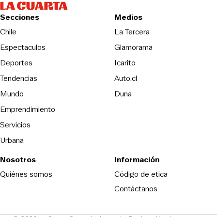
Secciones
Medios
Opens in new wind
Chile
La Tercera
Espectaculos
Glamorama
Opens in new window
Deportes
Icarito
Opens in new window
Tendencias
Auto.cl
Opens in new window
Mundo
Duna
Emprendimiento
Servicios
Urbana
Nosotros
Información
Opens in new
Quiénes somos
Código de etica
Contáctanos