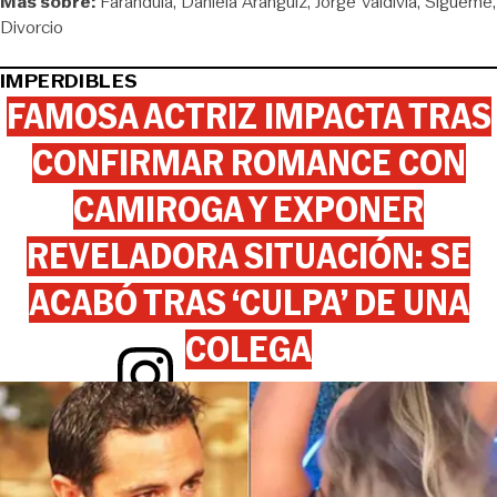
Más sobre:
Farándula
Daniela Aránguiz
Jorge Valdivia
Sígueme
Divorcio
IMPERDIBLES
FAMOSA ACTRIZ IMPACTA TRAS
CONFIRMAR ROMANCE CON
CAMIROGA Y EXPONER
REVELADORA SITUACIÓN: SE
ACABÓ TRAS ‘CULPA’ DE UNA
COLEGA
View this post on Instagram