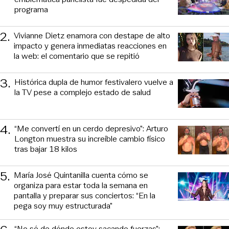
programa
2
.
Vivianne Dietz enamora con destape de alto
impacto y genera inmediatas reacciones en
la web: el comentario que se repitió
3
.
Histórica dupla de humor festivalero vuelve a
la TV pese a complejo estado de salud
4
.
“Me convertí en un cerdo depresivo”: Arturo
Longton muestra su increíble cambio físico
tras bajar 18 kilos
5
.
María José Quintanilla cuenta cómo se
organiza para estar toda la semana en
pantalla y preparar sus conciertos: “En la
pega soy muy estructurada”
“No sé de dónde estoy sacando fuerzas”: