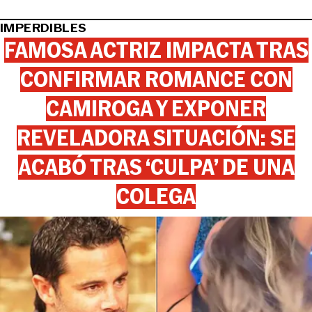
IMPERDIBLES
FAMOSA ACTRIZ IMPACTA TRAS
CONFIRMAR ROMANCE CON
CAMIROGA Y EXPONER
REVELADORA SITUACIÓN: SE
ACABÓ TRAS ‘CULPA’ DE UNA
COLEGA