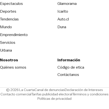
Espectaculos
Glamorama
Opens in new window
Deportes
Icarito
Opens in new window
Tendencias
Auto.cl
Opens in new window
Mundo
Duna
Emprendimiento
Servicios
Urbana
Nosotros
Información
Opens in new
Quiénes somos
Código de etica
Contáctanos
Opens in new window
Ope
© 2026 La Cuarta
Canal de denuncias
Declaración de Intereses
Opens in new window
Opens in new window
Contacto comercial
Tarifas publicidad electoral
Términos y condiciones
Políticas de privacidad