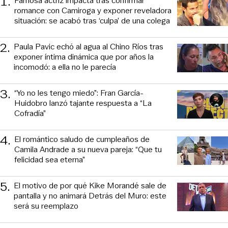
1
.
Famosa actriz impacta tras confirmar
romance con Camiroga y exponer reveladora
situación: se acabó tras ‘culpa’ de una colega
2
.
Paula Pavic echó al agua al Chino Ríos tras
exponer íntima dinámica que por años la
incomodó: a ella no le parecía
3
.
“Yo no les tengo miedo”: Fran García-
Huidobro lanzó tajante respuesta a “La
Cofradía”
4
.
El romántico saludo de cumpleaños de
Camila Andrade a su nueva pareja: “Que tu
felicidad sea eterna”
5
.
El motivo de por qué Kike Morandé sale de
pantalla y no animará Detrás del Muro: este
será su reemplazo