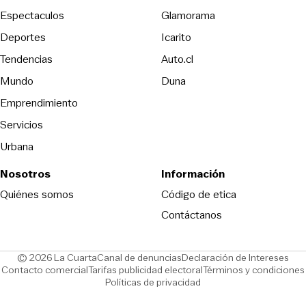
Espectaculos
Glamorama
Opens in new window
Deportes
Icarito
Opens in new window
Tendencias
Auto.cl
Opens in new window
Mundo
Duna
Emprendimiento
Servicios
Urbana
Nosotros
Información
Opens in new
Quiénes somos
Código de etica
Contáctanos
Opens in new window
Ope
© 2026 La Cuarta
Canal de denuncias
Declaración de Intereses
Opens in new window
Opens in new window
Contacto comercial
Tarifas publicidad electoral
Términos y condiciones
Políticas de privacidad