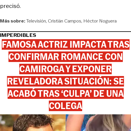
precisó.
Más sobre:
Televisión
Cristián Campos
Héctor Noguera
IMPERDIBLES
FAMOSA ACTRIZ IMPACTA TRAS
CONFIRMAR ROMANCE CON
CAMIROGA Y EXPONER
REVELADORA SITUACIÓN: SE
ACABÓ TRAS ‘CULPA’ DE UNA
COLEGA