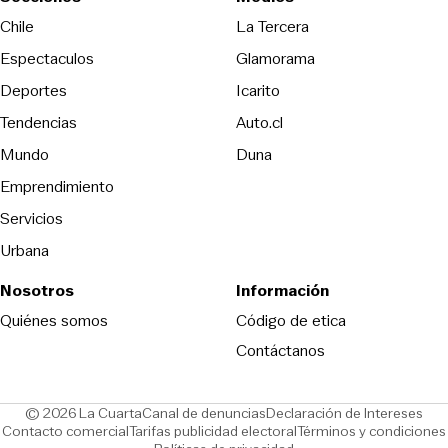
Opens in new wind
Chile
La Tercera
Espectaculos
Glamorama
Opens in new window
Deportes
Icarito
Opens in new window
Tendencias
Auto.cl
Opens in new window
Mundo
Duna
Emprendimiento
Servicios
Urbana
Nosotros
Información
Opens in new
Quiénes somos
Código de etica
Contáctanos
Opens in new window
Ope
© 2026 La Cuarta
Canal de denuncias
Declaración de Intereses
Opens in new window
Opens in new window
Contacto comercial
Tarifas publicidad electoral
Términos y condiciones