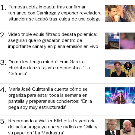
1
.
Famosa actriz impacta tras confirmar
romance con Camiroga y exponer reveladora
situación: se acabó tras ‘culpa’ de una colega
2
.
Video triple equis filtrado desata polémica:
aseguran que lo grabaron dentro de
importante canal y en plena emisión en vivo
3
.
“Yo no les tengo miedo”: Fran García-
Huidobro lanzó tajante respuesta a “La
Cofradía”
4
.
María José Quintanilla cuenta cómo se
organiza para estar toda la semana en
pantalla y preparar sus conciertos: “En la
pega soy muy estructurada”
5
.
Recordando a Walter Kliche: la trayectoria
del actor uruguayo que se radicó en Chile y
su papel en “La Madrastra”