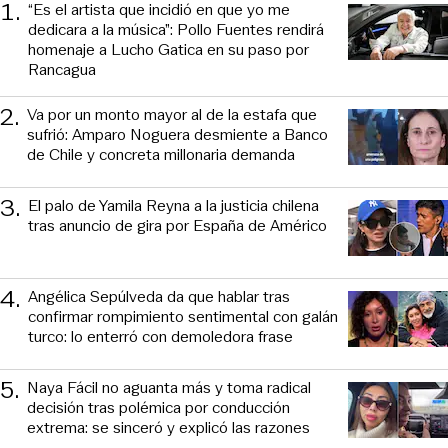
1
.
“Es el artista que incidió en que yo me
dedicara a la música”: Pollo Fuentes rendirá
homenaje a Lucho Gatica en su paso por
Rancagua
2
.
Va por un monto mayor al de la estafa que
sufrió: Amparo Noguera desmiente a Banco
de Chile y concreta millonaria demanda
3
.
El palo de Yamila Reyna a la justicia chilena
tras anuncio de gira por España de Américo
4
.
Angélica Sepúlveda da que hablar tras
confirmar rompimiento sentimental con galán
turco: lo enterró con demoledora frase
5
.
Naya Fácil no aguanta más y toma radical
decisión tras polémica por conducción
extrema: se sinceró y explicó las razones