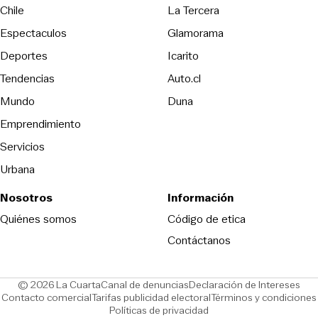
Opens in new wind
Chile
La Tercera
Espectaculos
Glamorama
Opens in new window
Deportes
Icarito
Opens in new window
Tendencias
Auto.cl
Opens in new window
Mundo
Duna
Emprendimiento
Servicios
Urbana
Nosotros
Información
Opens in new
Quiénes somos
Código de etica
Contáctanos
Opens in new window
Ope
© 2026 La Cuarta
Canal de denuncias
Declaración de Intereses
Opens in new window
Opens in new window
Contacto comercial
Tarifas publicidad electoral
Términos y condiciones
Políticas de privacidad