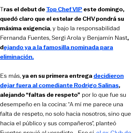
T
ras el debut de
Top Chef VIP
este domingo,
quedó claro que el estelar de CHV pondrá su
máxima exigencia
, y bajo la responsabilidad
Fernanda Fuentes, Sergi Arola y Benjamín Nast
,
d
ejando ya a la famosilla nominada para
eliminación.
Es más,
ya en su primera entrega
decidieron
dejar fuera al comediante Rodrigo Salinas
,
alejando “faltas de respeto”
por lo que fue su
desempeño en la cocina: “A mí me parece una
falta de respeto, no solo hacia nosotros, sino que
hacia el público y sus compañeros”, planteó
Fuentes previó al veredicto... Eso sí,
el ex-
Club de