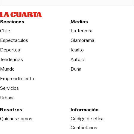
Secciones
Medios
Opens in new wind
Chile
La Tercera
Espectaculos
Glamorama
Opens in new window
Deportes
Icarito
Opens in new window
Tendencias
Auto.cl
Opens in new window
Mundo
Duna
Emprendimiento
Servicios
Urbana
Nosotros
Información
Opens in new
Quiénes somos
Código de etica
Contáctanos