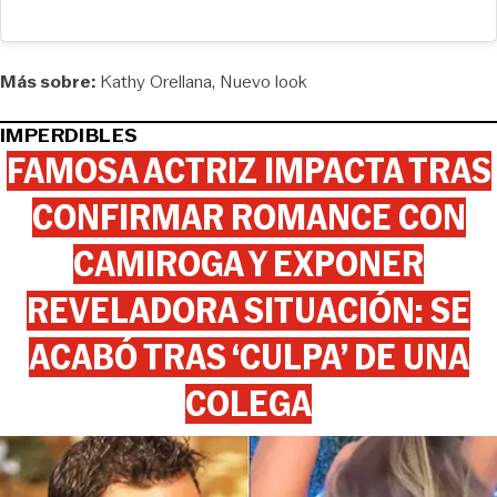
Más sobre:
Kathy Orellana
Nuevo look
IMPERDIBLES
FAMOSA ACTRIZ IMPACTA TRAS
CONFIRMAR ROMANCE CON
CAMIROGA Y EXPONER
REVELADORA SITUACIÓN: SE
ACABÓ TRAS ‘CULPA’ DE UNA
COLEGA