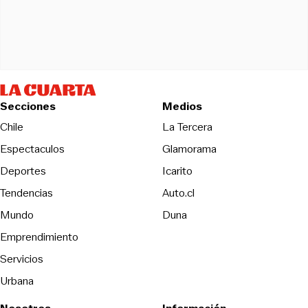
Secciones
Medios
Opens in new wind
Chile
La Tercera
Espectaculos
Glamorama
Opens in new window
Deportes
Icarito
Opens in new window
Tendencias
Auto.cl
Opens in new window
Mundo
Duna
Emprendimiento
Servicios
Urbana