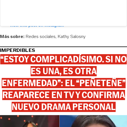
View this post on Instagram
Más sobre:
Redes sociales
Kathy Salosny
IMPERDIBLES
“ESTOY COMPLICADÍSIMO. SI NO
ES UNA, ES OTRA
ENFERMEDAD”: EL “PEÑETEÑE”
REAPARECE EN TV Y CONFIRMA
NUEVO DRAMA PERSONAL