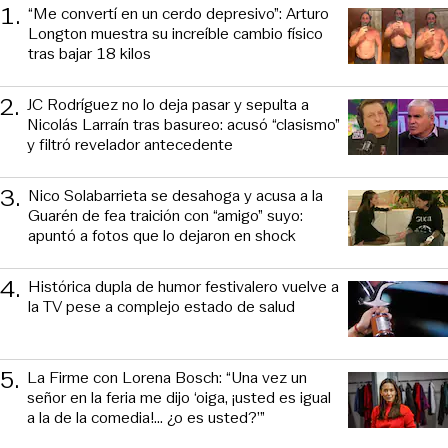
1
.
“Me convertí en un cerdo depresivo”: Arturo
Longton muestra su increíble cambio físico
tras bajar 18 kilos
2
.
JC Rodríguez no lo deja pasar y sepulta a
Nicolás Larraín tras basureo: acusó “clasismo”
y filtró revelador antecedente
3
.
Nico Solabarrieta se desahoga y acusa a la
Guarén de fea traición con “amigo” suyo:
apuntó a fotos que lo dejaron en shock
4
.
Histórica dupla de humor festivalero vuelve a
la TV pese a complejo estado de salud
5
.
La Firme con Lorena Bosch: “Una vez un
señor en la feria me dijo ‘oiga, ¡usted es igual
a la de la comedia!... ¿o es usted?’”