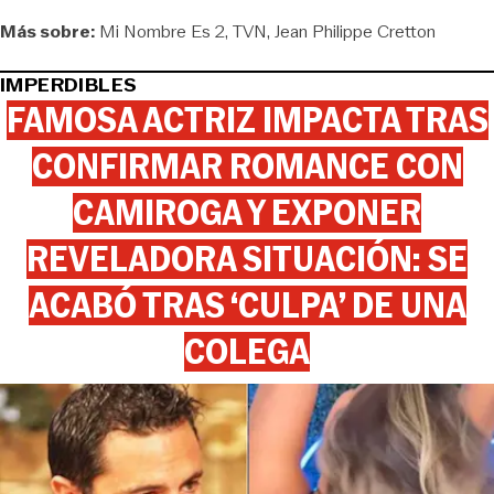
Más sobre:
Mi Nombre Es 2
TVN
Jean Philippe Cretton
IMPERDIBLES
FAMOSA ACTRIZ IMPACTA TRAS
CONFIRMAR ROMANCE CON
CAMIROGA Y EXPONER
REVELADORA SITUACIÓN: SE
ACABÓ TRAS ‘CULPA’ DE UNA
COLEGA