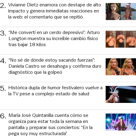
2
.
Vivianne Dietz enamora con destape de alto
impacto y genera inmediatas reacciones en
la web: el comentario que se repitió
3
.
“Me convertí en un cerdo depresivo”: Arturo
Longton muestra su increíble cambio físico
tras bajar 18 kilos
4
.
“No sé de dónde estoy sacando fuerzas”:
Daniela Castro se desahoga y confirma duro
diagnóstico que la golpeó
5
.
Histórica dupla de humor festivalero vuelve a
la TV pese a complejo estado de salud
6
.
María José Quintanilla cuenta cómo se
organiza para estar toda la semana en
pantalla y preparar sus conciertos: “En la
pega soy muy estructurada”