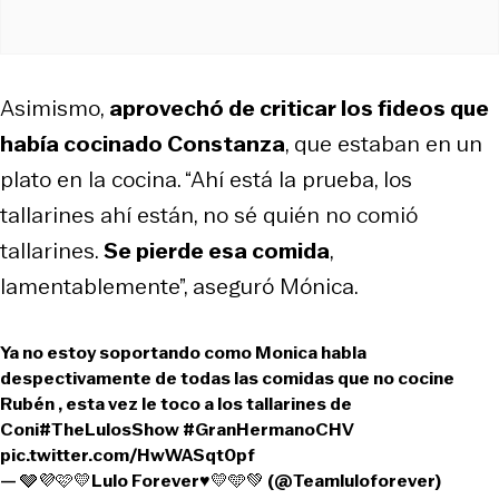
Asimismo,
aprovechó de criticar los fideos que
había cocinado Constanza
, que estaban en un
plato en la cocina. “Ahí está la prueba, los
tallarines ahí están, no sé quién no comió
tallarines.
Se pierde esa comida
,
lamentablemente”, aseguró Mónica.
Ya no estoy soportando como Monica habla
despectivamente de todas las comidas que no cocine
Rubén , esta vez le toco a los tallarines de
Coni
#TheLulosShow
#GranHermanoCHV
pic.twitter.com/HwWASqt0pf
— 🩶💜🩷💛Lulo Forever♥️💛🩵💚 (@Teamluloforever)