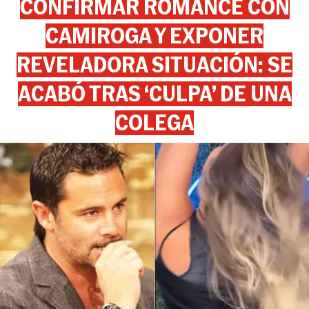
CONFIRMAR ROMANCE CON
CAMIROGA Y EXPONER
REVELADORA SITUACIÓN: SE
ACABÓ TRAS ‘CULPA’ DE UNA
COLEGA