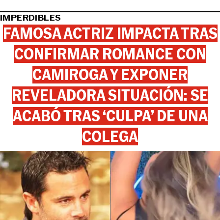
IMPERDIBLES
FAMOSA ACTRIZ IMPACTA TRAS
CONFIRMAR ROMANCE CON
CAMIROGA Y EXPONER
REVELADORA SITUACIÓN: SE
ACABÓ TRAS ‘CULPA’ DE UNA
COLEGA