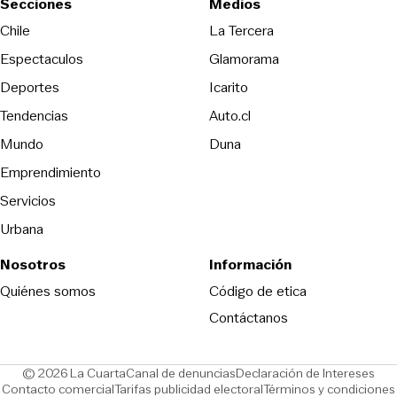
Secciones
Medios
Opens in new wind
Chile
La Tercera
Espectaculos
Glamorama
Opens in new window
Deportes
Icarito
Opens in new window
Tendencias
Auto.cl
Opens in new window
Mundo
Duna
Emprendimiento
Servicios
Urbana
Nosotros
Información
Opens in new
Quiénes somos
Código de etica
Contáctanos
Opens in new window
Ope
© 2026 La Cuarta
Canal de denuncias
Declaración de Intereses
Opens in new window
Opens in new window
Contacto comercial
Tarifas publicidad electoral
Términos y condiciones