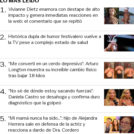
LO MÁS LEÍDO
1
.
Vivianne Dietz enamora con destape de alto
impacto y genera inmediatas reacciones en
la web: el comentario que se repitió
2
.
Histórica dupla de humor festivalero vuelve a
la TV pese a complejo estado de salud
3
.
“Me convertí en un cerdo depresivo”: Arturo
Longton muestra su increíble cambio físico
tras bajar 18 kilos
4
.
“No sé de dónde estoy sacando fuerzas”:
Daniela Castro se desahoga y confirma duro
diagnóstico que la golpeó
5
.
“Mi mamá nunca ha sido...”: hijo de Alejandra
Herrera sale en defensa de la actriz y
reacciona a dardo de Dra. Cordero