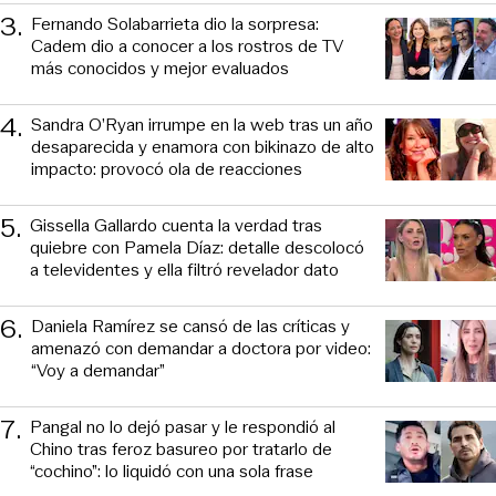
3
.
Fernando Solabarrieta dio la sorpresa:
Cadem dio a conocer a los rostros de TV
más conocidos y mejor evaluados
4
.
Sandra O’Ryan irrumpe en la web tras un año
desaparecida y enamora con bikinazo de alto
impacto: provocó ola de reacciones
5
.
Gissella Gallardo cuenta la verdad tras
quiebre con Pamela Díaz: detalle descolocó
a televidentes y ella filtró revelador dato
6
.
Daniela Ramírez se cansó de las críticas y
amenazó con demandar a doctora por video:
“Voy a demandar”
7
.
Pangal no lo dejó pasar y le respondió al
Chino tras feroz basureo por tratarlo de
“cochino”: lo liquidó con una sola frase