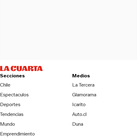
Secciones
Medios
Opens in new wind
Chile
La Tercera
Espectaculos
Glamorama
Opens in new window
Deportes
Icarito
Opens in new window
Tendencias
Auto.cl
Opens in new window
Mundo
Duna
Emprendimiento