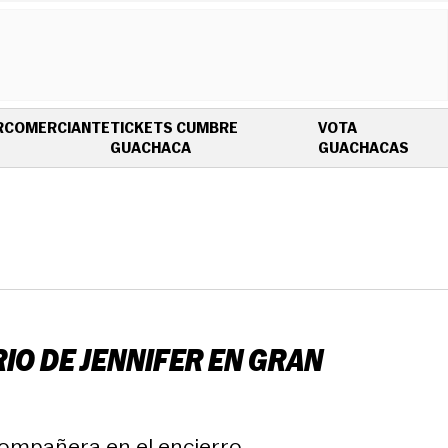
R
COMERCIANTE
TICKETS CUMBRE
VOTA
OPENS IN NEW WINDOW
OPEN
GUACHACA
GUACHACAS
IO DE JENNIFER EN GRAN
compañera en el encierro.