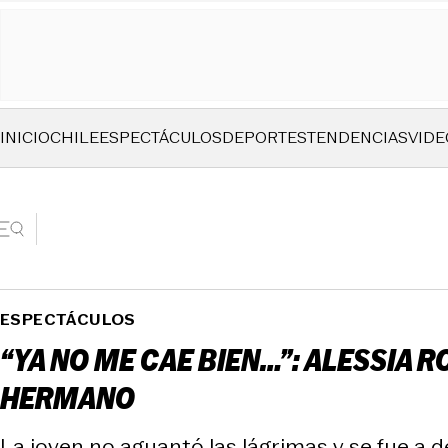
INICIO
CHILE
ESPECTÁCULOS
DEPORTES
TENDENCIAS
VIDE
ESPECTÁCULOS
“YA NO ME CAE BIEN…”: ALESSIA 
HERMANO
La joven no aguantó las lágrimas y se fue a d