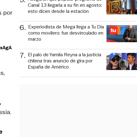
Canal 13 llegaría a su fin en agosto:
esto dicen desde la estación
s por
6
.
Experiodista de Mega llega a Tu Día
como movilero: fue desvinculado en
marzo
RxAgA
7
.
El palo de Yamila Reyna a la justicia
chilena tras anuncio de gira por
España de Américo
s,
,
ssia.
e