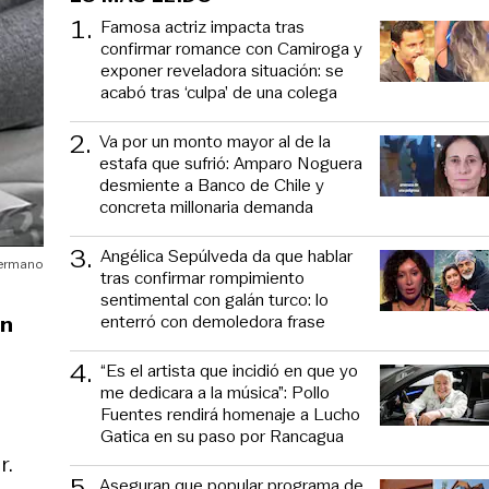
1
.
Famosa actriz impacta tras
confirmar romance con Camiroga y
exponer reveladora situación: se
acabó tras ‘culpa’ de una colega
2
.
Va por un monto mayor al de la
estafa que sufrió: Amparo Noguera
desmiente a Banco de Chile y
concreta millonaria demanda
3
.
Angélica Sepúlveda da que hablar
Hermano
tras confirmar rompimiento
sentimental con galán turco: lo
an
enterró con demoledora frase
4
.
“Es el artista que incidió en que yo
me dedicara a la música”: Pollo
Fuentes rendirá homenaje a Lucho
Gatica en su paso por Rancagua
r.
5
.
Aseguran que popular programa de