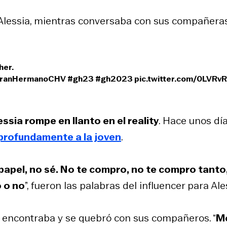
 Alessia, mientras conversaba con sus compañera
her.
ranHermanoCHV
#gh23
#gh2023
pic.twitter.com/0LVRv
essia rompe en llanto en el reality
. Hace unos día
profundamente a la joven
.
 papel, no sé. No te compro, no te compro tanto
o o no
”, fueron las palabras del influencer para Ale
se encontraba y se quebró con sus compañeros. “
M