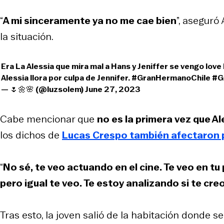
“
A mi sinceramente ya no me cae bien
”, aseguró
la situación.
Era La Alessia que mira mal a Hans y Jeniffer se vengo love 
Alessia llora por culpa de Jennifer.
#GranHermanoChile
#G
— 🌷🌼🌸 (@luzsolem)
June 27, 2023
Cabe mencionar que
no es la primera vez que Al
los dichos de
Lucas Crespo también afectaron 
“
No sé, te veo actuando en el cine. Te veo en tu
pero igual te veo. Te estoy analizando si te cre
Tras esto, la joven salió de la habitación donde 