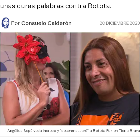
unas duras palabras contra Botota.
Por
Consuelo Calderón
20 DICIEMBRE 2023
Angélica Sepúlveda increpó y “desenmascaró” a Botota Fox en Tierra Brava