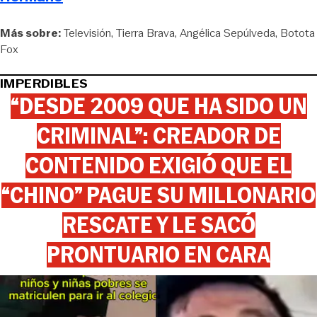
Más sobre:
Televisión
Tierra Brava
Angélica Sepúlveda
Botota
Fox
IMPERDIBLES
“DESDE 2009 QUE HA SIDO UN
CRIMINAL”: CREADOR DE
CONTENIDO EXIGIÓ QUE EL
“CHINO” PAGUE SU MILLONARIO
RESCATE Y LE SACÓ
PRONTUARIO EN CARA