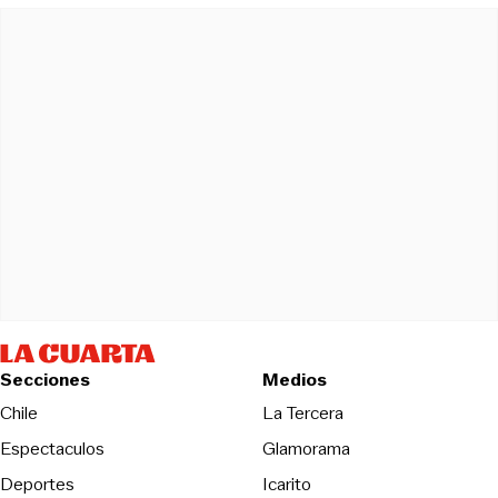
Secciones
Medios
Opens in new wind
Chile
La Tercera
Espectaculos
Glamorama
Opens in new window
Deportes
Icarito