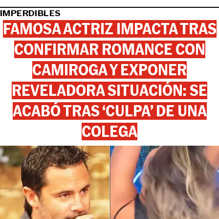
IMPERDIBLES
FAMOSA ACTRIZ IMPACTA TRAS
CONFIRMAR ROMANCE CON
CAMIROGA Y EXPONER
REVELADORA SITUACIÓN: SE
ACABÓ TRAS ‘CULPA’ DE UNA
COLEGA