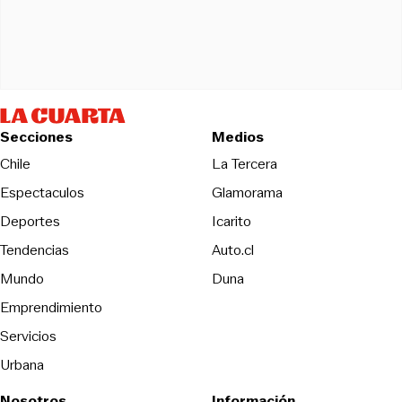
Secciones
Medios
Opens in new wind
Chile
La Tercera
Espectaculos
Glamorama
Opens in new window
Deportes
Icarito
Opens in new window
Tendencias
Auto.cl
Opens in new window
Mundo
Duna
Emprendimiento
Servicios
Urbana
Nosotros
Información