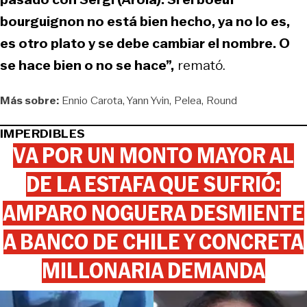
bourguignon no está bien hecho, ya no lo es,
es otro plato y se debe cambiar el nombre. O
se hace bien o no se hace”,
remató.
Más sobre:
Ennio Carota
Yann Yvin
Pelea
Round
IMPERDIBLES
VA POR UN MONTO MAYOR AL
DE LA ESTAFA QUE SUFRIÓ:
AMPARO NOGUERA DESMIENTE
A BANCO DE CHILE Y CONCRETA
MILLONARIA DEMANDA