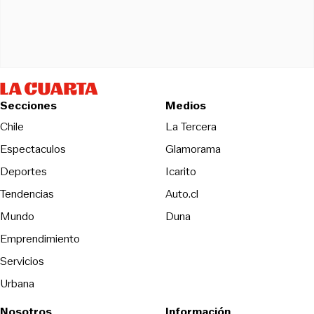
Secciones
Medios
Opens in new wind
Chile
La Tercera
Espectaculos
Glamorama
Opens in new window
Deportes
Icarito
Opens in new window
Tendencias
Auto.cl
Opens in new window
Mundo
Duna
Emprendimiento
Servicios
Urbana
Nosotros
Información