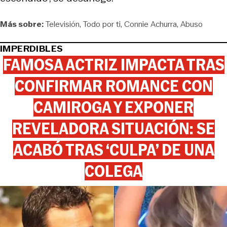
Más sobre:
Televisión
Todo por ti
Connie Achurra
Abuso
IMPERDIBLES
FAMOSA ACTRIZ IMPACTA TRAS
CONFIRMAR ROMANCE CON
CAMIROGA Y EXPONER
REVELADORA SITUACIÓN: SE
ACABÓ TRAS ‘CULPA’ DE UNA
COLEGA