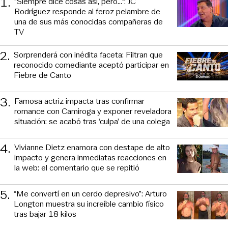
1
.
“Siempre dice cosas así, pero...”: JC
Rodríguez responde al feroz pelambre de
una de sus más conocidas compañeras de
TV
2
.
Sorprenderá con inédita faceta: Filtran que
reconocido comediante aceptó participar en
Fiebre de Canto
3
.
Famosa actriz impacta tras confirmar
romance con Camiroga y exponer reveladora
situación: se acabó tras ‘culpa’ de una colega
4
.
Vivianne Dietz enamora con destape de alto
impacto y genera inmediatas reacciones en
la web: el comentario que se repitió
5
.
“Me convertí en un cerdo depresivo”: Arturo
Longton muestra su increíble cambio físico
tras bajar 18 kilos