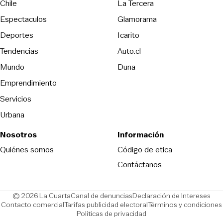
Opens in new wind
Chile
La Tercera
Espectaculos
Glamorama
Opens in new window
Deportes
Icarito
Opens in new window
Tendencias
Auto.cl
Opens in new window
Mundo
Duna
Emprendimiento
Servicios
Urbana
Nosotros
Información
Opens in new
Quiénes somos
Código de etica
Contáctanos
Opens in new window
Ope
© 2026 La Cuarta
Canal de denuncias
Declaración de Intereses
Opens in new window
Opens in new window
Contacto comercial
Tarifas publicidad electoral
Términos y condiciones
Políticas de privacidad