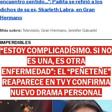
encuentro sentido...”: Pailita se refirió a los
dichos de su ex, Skarleth Labra, en Gran
Hermano
Más sobre:
Televisión
Gran Hermano
Jennifer Galvarini
IMPERDIBLES
“ESTOY COMPLICADÍSIMO. SI NO
ES UNA, ES OTRA
ENFERMEDAD”: EL “PEÑETEÑE”
REAPARECE EN TV Y CONFIRMA
NUEVO DRAMA PERSONAL