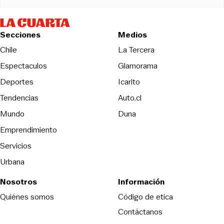
Secciones
Medios
Opens in new wind
Chile
La Tercera
Espectaculos
Glamorama
Opens in new window
Deportes
Icarito
Opens in new window
Tendencias
Auto.cl
Opens in new window
Mundo
Duna
Emprendimiento
Servicios
Urbana
Nosotros
Información
Opens in new
Quiénes somos
Código de etica
Contáctanos