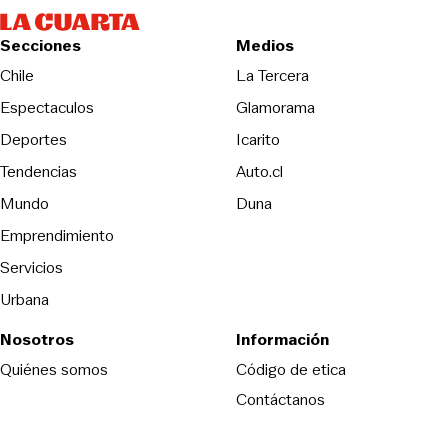
Secciones
Medios
Opens in new wind
Chile
La Tercera
Espectaculos
Glamorama
Opens in new window
Deportes
Icarito
Opens in new window
Tendencias
Auto.cl
Opens in new window
Mundo
Duna
Emprendimiento
Servicios
Urbana
Nosotros
Información
Opens in new
Quiénes somos
Código de etica
Contáctanos