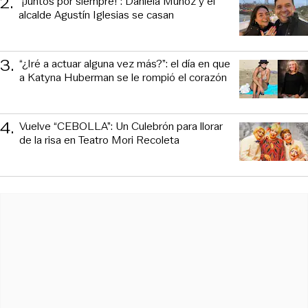
2
.
“¡Juntos por siempre!”: Daniela Muñoz y el
alcalde Agustín Iglesias se casan
3
.
“¿Iré a actuar alguna vez más?”: el día en que
a Katyna Huberman se le rompió el corazón
4
.
Vuelve “CEBOLLA”: Un Culebrón para llorar
de la risa en Teatro Mori Recoleta