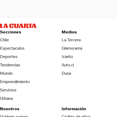
Secciones
Medios
Opens in new wind
Chile
La Tercera
Espectaculos
Glamorama
Opens in new window
Deportes
Icarito
Opens in new window
Tendencias
Auto.cl
Opens in new window
Mundo
Duna
Emprendimiento
Servicios
Urbana
Nosotros
Información
Opens in new
Quiénes somos
Código de etica