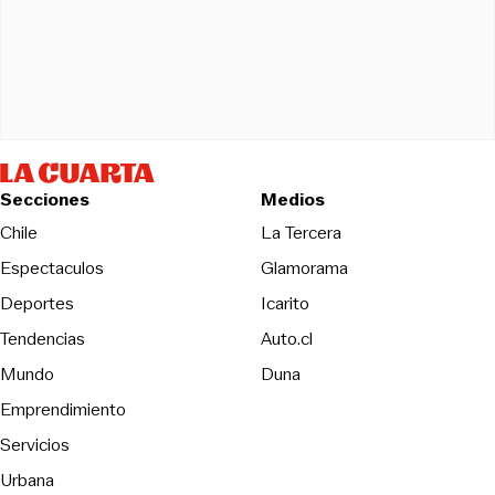
Secciones
Medios
Opens in new wind
Chile
La Tercera
Espectaculos
Glamorama
Opens in new window
Deportes
Icarito
Opens in new window
Tendencias
Auto.cl
Opens in new window
Mundo
Duna
Emprendimiento
Servicios
Urbana